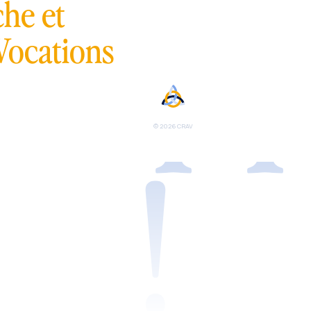
s app
he et
Vocations
!
© 2026 CRAV