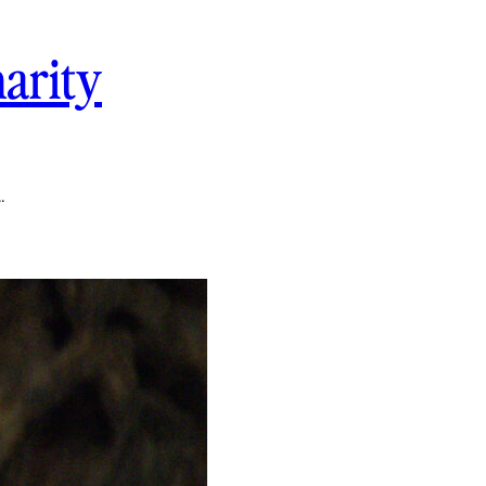
arity
…