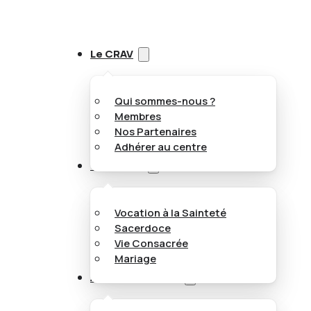
Le CRAV
Qui sommes-nous ?
Membres
Nos Partenaires
Adhérer au centre
Vocations
Vocation à la Sainteté
Sacerdoce
Vie Consacrée
Mariage
Appel aux jeunes