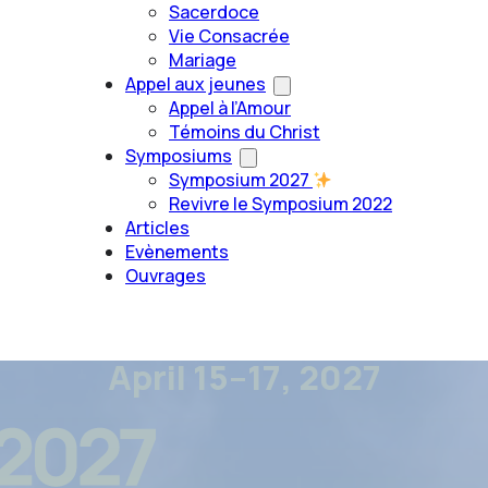
Sacerdoce
Vie Consacrée
Mariage
Appel aux jeunes
Appel à l’Amour
Témoins du Christ
Symposiums
Symposium 2027
Revivre le Symposium 2022
Articles
Evènements
Ouvrages
April 15–17, 2027