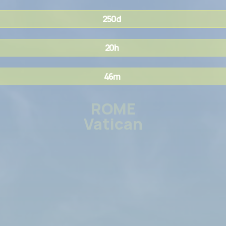
250d
20h
46m
ROME
Vatican