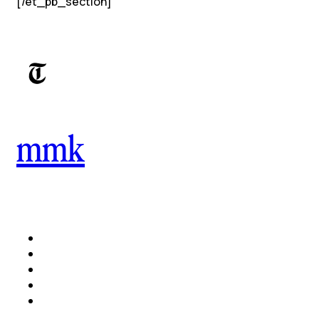
[/et_pb_section]
mmk