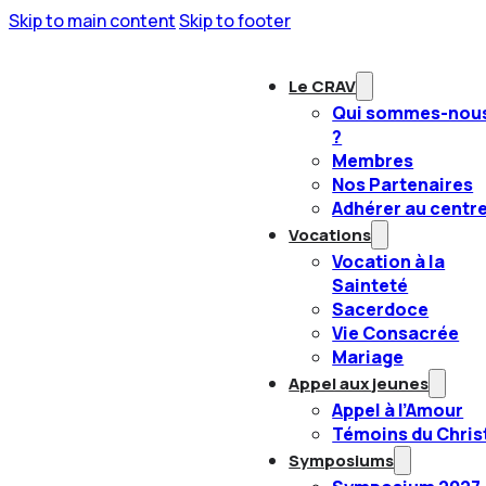
Skip to main content
Skip to footer
Le CRAV
Qui sommes-nou
?
Membres
Nos Partenaires
Adhérer au centr
Vocations
Vocation à la
Sainteté
Sacerdoce
Vie Consacrée
Mariage
Appel aux jeunes
Appel à l’Amour
Témoins du Chris
Symposiums