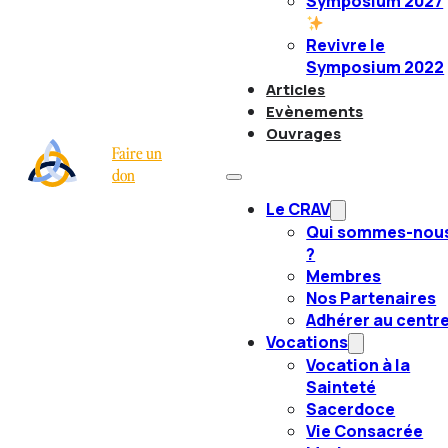
Symposium 2027
Revivre le
Symposium 2022
Articles
Evènements
Ouvrages
Faire un
don
Le CRAV
Qui sommes-nou
?
Membres
Nos Partenaires
Adhérer au centr
Vocations
Vocation à la
Sainteté
Sacerdoce
Vie Consacrée