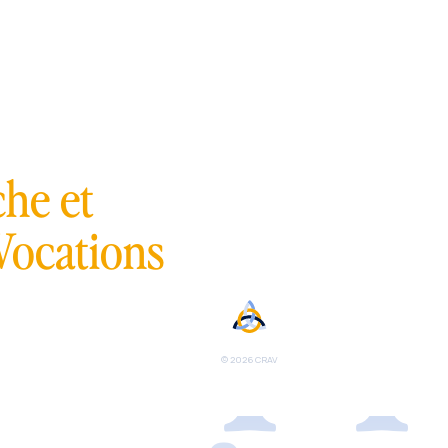
s app
he et
Vocations
© 2026 CRAV