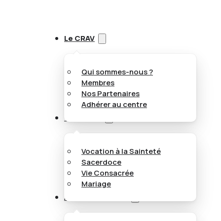
Le CRAV
Qui sommes-nous ?
Membres
Nos Partenaires
Adhérer au centre
Vocations
Vocation à la Sainteté
Sacerdoce
Vie Consacrée
Mariage
Appel aux jeunes