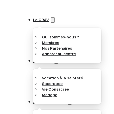
Le CRAV
Qui sommes-nous ?
Membres
Nos Partenaires
Adhérer au centre
Vocations
Vocation à la Sainteté
Sacerdoce
Vie Consacrée
Mariage
Appel aux jeunes