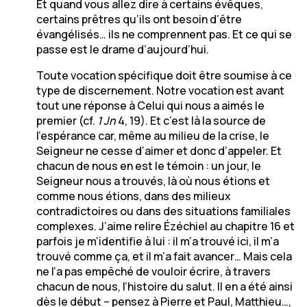
Et quand vous allez dire à certains évêques,
certains prêtres qu’ils ont besoin d’être
évangélisés… ils ne comprennent pas. Et ce qui se
passe est le drame d’aujourd’hui.
Toute vocation spécifique doit être soumise à ce
type de discernement. Notre vocation est avant
tout une réponse à Celui qui nous a aimés le
premier (cf.
1 Jn
4, 19). Et c’est là la source de
l’espérance car, même au milieu de la crise, le
Seigneur ne cesse d’aimer et donc d’appeler. Et
chacun de nous en est le témoin : un jour, le
Seigneur nous a trouvés, là où nous étions et
comme nous étions, dans des milieux
contradictoires ou dans des situations familiales
complexes. J’aime relire Ézéchiel au chapitre 16 et
parfois je m’identifie à lui : il m’a trouvé ici, il m’a
trouvé comme ça, et il m’a fait avancer… Mais cela
ne l’a pas empêché de vouloir écrire, à travers
chacun de nous, l’histoire du salut. Il en a été ainsi
dès le début – pensez à Pierre et Paul, Matthieu…,