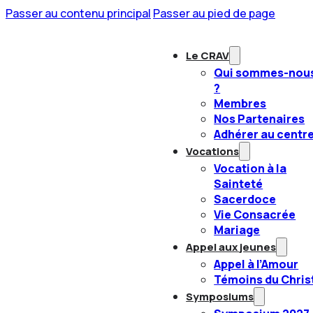
Passer au contenu principal
Passer au pied de page
Le CRAV
Qui sommes-nou
?
Membres
Nos Partenaires
Adhérer au centr
Vocations
Vocation à la
Sainteté
Sacerdoce
Vie Consacrée
Mariage
Appel aux jeunes
Appel à l’Amour
Témoins du Chris
Symposiums