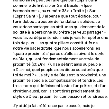
comme le définit si bien Saint Basile : « Ipse
harmonia est », au numéro 38 du Traité [« Sur
l’Esprit Saint »]. J’ai pensé que tout édifice, pour
tenir debout, a besoin de fondations solides. Je
veux donc partager les attitudes qui donnent de la
solidité à la personne du prêtre ; je veux partager –
vous l’avez déjà entendu, mais je vais le répéter une
fois de plus – les quatre piliers constitutifs de
notre vie sacerdotale, que nous appellerons les
“quatre proximités” parce qu’elles suivent le style
de Dieu, qui est fondamentalement un style de
proximité (cf.
Dt
4, 7). Il se définit ainsi au peuple :
« Dis-moi, quel peuple a ses dieux aussi près que
toi de moi ? ». Le style de Dieu est la proximité, une
proximité spéciale, compatissante et tendre. Les
trois mots qui définissent la vie d’un prêtre, et d’un
chrétien aussi, car ils sont tirés précisément du
style de Dieu : proximité, compassion et tendresse.
J’y ai déjà fait référence par le passé, mais je