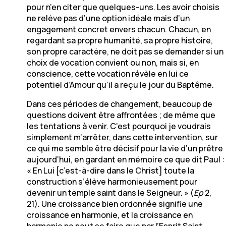
pour n’en citer que quelques-uns. Les avoir choisis
ne relève pas d’une option idéale mais d’un
engagement concret envers chacun. Chacun, en
regardant sa propre humanité, sa propre histoire,
son propre caractère, ne doit pas se demander si un
choix de vocation convient ou non, mais si, en
conscience, cette vocation révèle en lui ce
potentiel d’Amour qu’il a reçu le jour du Baptême.
Dans ces périodes de changement, beaucoup de
questions doivent être affrontées ; de même que
les tentations à venir. C’est pourquoi je voudrais
simplement m’arrêter, dans cette intervention, sur
ce qui me semble être décisif pour la vie d’un prêtre
aujourd’hui, en gardant en mémoire ce que dit Paul :
« En Lui [c’est-à-dire dans le Christ] toute la
construction s’élève harmonieusement pour
devenir un temple saint dans le Seigneur. » (
Ep
2,
21). Une croissance bien ordonnée signifie une
croissance en harmonie, et la croissance en
harmonie ne peut se faire que par l’Esprit Saint,