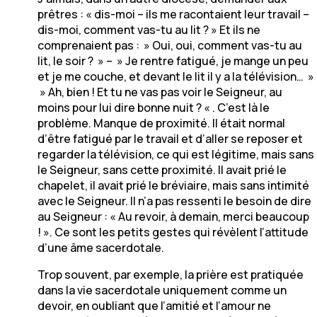
prêtres : « dis-moi – ils me racontaient leur travail –
dis-moi, comment vas-tu au lit ? » Et ils ne
comprenaient pas : » Oui, oui, comment vas-tu au
lit, le soir ? » – » Je rentre fatigué, je mange un peu
et je me couche, et devant le lit il y a la télévision… »
» Ah, bien ! Et tu ne vas pas voir le Seigneur, au
moins pour lui dire bonne nuit ? « . C’est là le
problème. Manque de proximité. Il était normal
d’être fatigué par le travail et d’aller se reposer et
regarder la télévision, ce qui est légitime, mais sans
le Seigneur, sans cette proximité. Il avait prié le
chapelet, il avait prié le bréviaire, mais sans intimité
avec le Seigneur. Il n’a pas ressenti le besoin de dire
au Seigneur : « Au revoir, à demain, merci beaucoup
! ». Ce sont les petits gestes qui révèlent l’attitude
d’une âme sacerdotale.
Trop souvent, par exemple, la prière est pratiquée
dans la vie sacerdotale uniquement comme un
devoir, en oubliant que l’amitié et l’amour ne