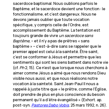
sacerdoce baptismal. Nous oublions parfois le
Baptême, et le sacerdoce devient une fonction : le
fonctionnalisme, et c’est dangereux. Nous ne
devons jamais oublier que toute vocation
spécifique, y compris celle de l’Ordre, est
accomplissement du Baptême. La tentation est
toujours grande de vivre
un sacerdoce sans
Baptême
, – et il n’y a pas de prêtres « sans
baptême » – c’est-à-dire sans se rappeler que le
premier appel est celui à la sainteté. Être saint,
c’est se conformer à Jésus et permettre que les
sentiments qui sont les siens battent dans notre vie
(cf.
Ph
2, 15). Ce n’est que lorsque nous cherchons à
aimer comme Jésus a aimé que nous rendons Dieu
visible nous aussi, et que nous réalisons notre
vocation à la sainteté. Saint Jean-Paul II nous a
rappelé à juste titre que « le prêtre, comme l’Église,
doit prendre de plus en plus conscience du besoin
permanent qu’il a d’être évangélisé » (Exhort. ap.
post-syn.
Pastores Dabo Vobis
, 25 mars 1992, n. 26).