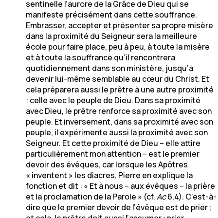
sentinelle l’aurore de la Grâce de Dieu qui se
manifeste précisément dans cette souffrance.
Embrasser, accepter et présenter sa propre misère
dans la proximité du Seigneur sera la meilleure
école pour faire place, peu à peu, à toute la misère
et à toute la souffrance qu’il rencontrera
quotidiennement dans son ministère, jusqu’à
devenir lui-même semblable au cœur du Christ. Et
cela préparera aussi le prêtre à une autre proximité
: celle avec le peuple de Dieu. Dans sa proximité
avec Dieu, le prêtre renforce sa proximité avec son
peuple. Et inversement, dans sa proximité avec son
peuple, il expérimente aussi la proximité avec son
Seigneur. Et cette proximité de Dieu – elle attire
particulièrement mon attention – est le premier
devoir des évêques, car lorsque les Apôtres
« inventent » les diacres, Pierre en explique la
fonction et dit : « Et à nous – aux évêques – la prière
et la proclamation de la Parole » (cf.
Ac
6,4). C’est-à-
dire que le premier devoir de l’évêque est de prier ;
et cela, le prêtre doit aussi l’assumer : prier.