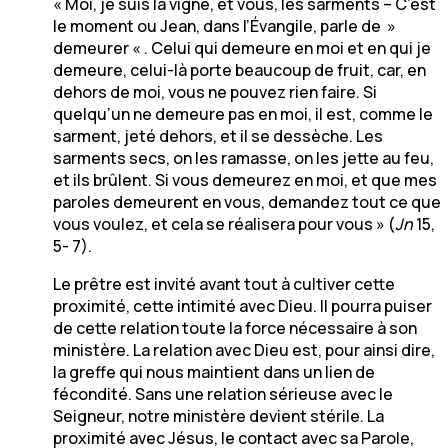
« Moi, je suis la vigne, et vous, les sarments – C’est
le moment ou Jean, dans l’Évangile, parle de »
demeurer « . Celui qui demeure en moi et en qui je
demeure, celui-là porte beaucoup de fruit, car, en
dehors de moi, vous ne pouvez rien faire. Si
quelqu’un ne demeure pas en moi, il est, comme le
sarment, jeté dehors, et il se dessèche. Les
sarments secs, on les ramasse, on les jette au feu,
et ils brûlent. Si vous demeurez en moi, et que mes
paroles demeurent en vous, demandez tout ce que
vous voulez, et cela se réalisera pour vous » (
Jn
15,
5- 7).
Le prêtre est invité avant tout à cultiver cette
proximité, cette intimité avec Dieu. Il pourra puiser
de cette relation toute la force nécessaire à son
ministère. La relation avec Dieu est, pour ainsi dire,
la greffe qui nous maintient dans un lien de
fécondité. Sans une relation sérieuse avec le
Seigneur, notre ministère devient stérile. La
proximité avec Jésus, le contact avec sa Parole,