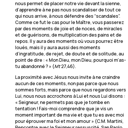
nous permet de placer notre vie devant la sienne,
d’apprendre à ne pas nous scandaliser de tout ce
qui nous arrive, à nous défendre des “scandales”.
Comme ce fut le cas pour le Maître, vous passerez
par des moments de joie et de noces, de miracles
et de guérisons, de multiplication des pains et de
repos. Il y aura des moments où vous pourrez être
loués, mais il y aura aussi des moments
d’ingratitude, de rejet, de doute et de solitude, au
point de dire : « Mon Dieu, mon Dieu, pourquoi m’as-
tu abandonné ? » (
Mt
27,46).
La proximité avec Jésus nous invite à ne craindre
aucun de ces moments, non pas parce que nous
sommes forts, mais parce que nous regardons vers
Lui, nous nous accrochons à Lui et nous Lui disons :
« Seigneur, ne permets pas que je tombe en
tentation ! Fais-moi comprendre que je vis un
moment important de ma vie et que tu es avec moi
pour éprouver ma foi et mon amour » (C.M. Martini,
Rencontre avec le Seigneur ressuscité, San Paolo,