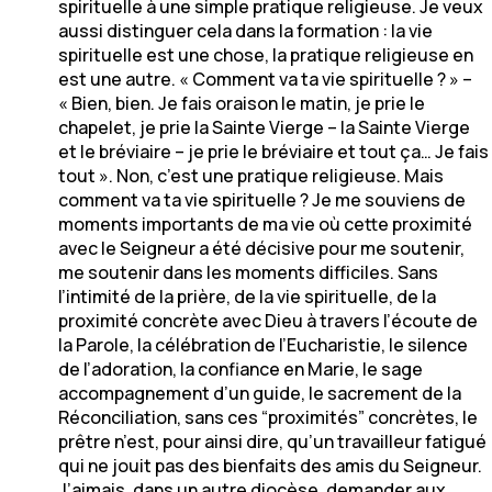
spirituelle à une simple pratique religieuse. Je veux
aussi distinguer cela dans la formation : la vie
spirituelle est une chose, la pratique religieuse en
est une autre. « Comment va ta vie spirituelle ? » –
« Bien, bien. Je fais oraison le matin, je prie le
chapelet, je prie la Sainte Vierge – la Sainte Vierge
et le bréviaire – je prie le bréviaire et tout ça… Je fais
tout ». Non, c’est une pratique religieuse. Mais
comment va ta vie spirituelle ? Je me souviens de
moments importants de ma vie où cette proximité
avec le Seigneur a été décisive pour me soutenir,
me soutenir dans les moments difficiles. Sans
l’intimité de la prière, de la vie spirituelle, de la
proximité concrète avec Dieu à travers l’écoute de
la Parole, la célébration de l’Eucharistie, le silence
de l’adoration, la confiance en Marie, le sage
accompagnement d’un guide, le sacrement de la
Réconciliation, sans ces “proximités” concrètes, le
prêtre n’est, pour ainsi dire, qu’un travailleur fatigué
qui ne jouit pas des bienfaits des amis du Seigneur.
J’aimais, dans un autre diocèse, demander aux