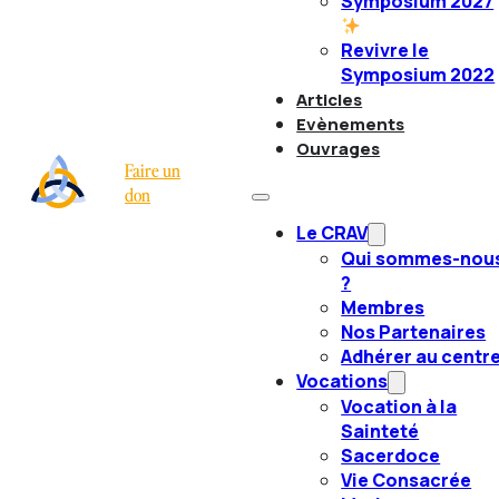
Symposium 2027
Revivre le
Symposium 2022
Articles
Evènements
Ouvrages
Faire un
don
Le CRAV
Qui sommes-nou
?
Membres
Nos Partenaires
Adhérer au centr
Vocations
Vocation à la
Sainteté
Sacerdoce
Vie Consacrée