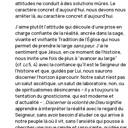
attitudes ne conduit à des solutions mûres. Le
caractère concret d’aujourd’hui, nous devons nous
arrêter là, au caractère concret d’aujourd’hui.
J’aime plutôt l’attitude qui découle d’une prise en
charge confiante de la réalité, ancrée dans la sage,
vivante et vivifiante Tradition de l’Église qui nous
permet de prendre le large
sans peur
. J’ai le
sentiment que Jésus, en ce moment de l’histoire,
nous invite une fois de plus à “avancer au large”
(cf.
Lc
5, 4) avec la confiance qu’Il est le Seigneur de
l’histoire et que, guidés par Lui, nous saurons
discerner l’horizon à parcourir. Notre salut n’est pas
un salut ascétique, un salut de laboratoire, non, ou
de spiritualismes désincarnés – il y a toujours la
tentation du gnosticisme, qui est moderne et
d’actualité – ;
Discerner la volonté de Dieu
signifie
apprendre à interpréter la réalité avec le regard du
Seigneur, sans avoir besoin d’éluder ce qui arrive à
notre peuple là où il vit, sans l’anxiété qui pousse à
chercher une issue rapide et rassurante, guidée par