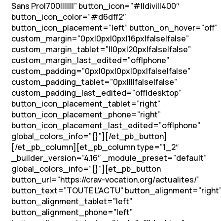
Sans Pro|700|||||||” button_icon=”#||divi||400″
button_icon_color=”#d6dff2″
button_icon_placement=”left” button_on_hover=”off”
custom_margin=”0px|0px|0px|16px|false|false”
custom_margin_tablet=”||0px|20px|false|false”
custom_margin_last_edited=”off|phone”
custom_padding=”0px|0px|0px|0px|false|false”
custom_padding_tablet=”0px||||false|false”
custom_padding_last_edited=”off|desktop”
button_icon_placement_tablet=”right”
button_icon_placement_phone=”right”
button_icon_placement_last_edited=”off|phone”
global_colors_info=”{}”][/et_pb_button]
[/et_pb_column][et_pb_column type=”1_2″
_builder_version=”4.16″ _module_preset=”default”
global_colors_info=”{}”][et_pb_button
button_url=”https://crav-vocation.org/actualites/”
button_text=”TOUTE L’ACTU” button_alignment=”right
button_alignment_tablet=”left”
button_alignment_phone=”left”