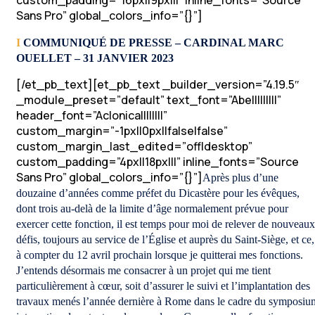
custom_padding=”16px||9px|||” inline_fonts=”Source
Sans Pro” global_colors_info=”{}”]
I
COMMUNIQUÉ DE PRESSE – CARDINAL MARC
OUELLET – 31 JANVIER 2023
[/et_pb_text][et_pb_text _builder_version=”4.19.5″
_module_preset=”default” text_font=”Abel||||||||”
header_font=”Aclonica||||||||”
custom_margin=”-1px||0px||false|false”
custom_margin_last_edited=”off|desktop”
custom_padding=”4px||18px|||” inline_fonts=”Source
Sans Pro” global_colors_info=”{}”]
Après plus d’une
douzaine d’années comme préfet du Dicastère pour les évêques,
dont trois au-delà de la limite d’âge normalement prévue pour
exercer cette fonction, il est temps pour moi de relever de nouveaux
défis, toujours au service de l’Église et auprès du Saint-Siège, et ce,
à compter du 12 avril prochain lorsque je quitterai mes fonctions.
J’entends désormais me consacrer à un projet qui me tient
particulièrement à cœur, soit d’assurer le suivi et l’implantation des
travaux menés l’année dernière à Rome dans le cadre du symposiu