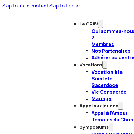
Skip to main content
Skip to footer
Le CRAV
Qui sommes-nou
?
Membres
Nos Partenaires
Adhérer au centr
Vocations
Vocation à la
Sainteté
Sacerdoce
Vie Consacrée
Mariage
Appel aux jeunes
Appel à l’Amour
Témoins du Chris
Symposiums