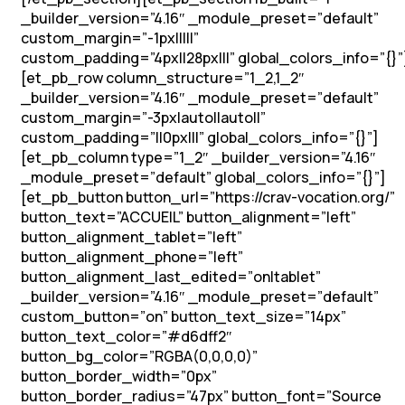
_builder_version=”4.16″ _module_preset=”default”
custom_margin=”-1px|||||”
custom_padding=”4px||28px|||” global_colors_info=”{}”
[et_pb_row column_structure=”1_2,1_2″
_builder_version=”4.16″ _module_preset=”default”
custom_margin=”-3px|auto||auto||”
custom_padding=”||0px|||” global_colors_info=”{}”]
[et_pb_column type=”1_2″ _builder_version=”4.16″
_module_preset=”default” global_colors_info=”{}”]
[et_pb_button button_url=”https://crav-vocation.org/”
button_text=”ACCUEIL” button_alignment=”left”
button_alignment_tablet=”left”
button_alignment_phone=”left”
button_alignment_last_edited=”on|tablet”
_builder_version=”4.16″ _module_preset=”default”
custom_button=”on” button_text_size=”14px”
button_text_color=”#d6dff2″
button_bg_color=”RGBA(0,0,0,0)”
button_border_width=”0px”
button_border_radius=”47px” button_font=”Source