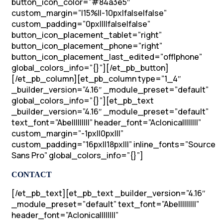
button_icon_color=”#84a3e5″
custom_margin=”|15%||-10px|false|false”
custom_padding=”0px||||false|false”
button_icon_placement_tablet=”right”
button_icon_placement_phone=”right”
button_icon_placement_last_edited=”off|phone”
global_colors_info=”{}”][/et_pb_button]
[/et_pb_column][et_pb_column type=”1_4″
_builder_version=”4.16″ _module_preset=”default”
global_colors_info=”{}”][et_pb_text
_builder_version=”4.16″ _module_preset=”default”
text_font=”Abel||||||||” header_font=”Aclonica||||||||”
custom_margin=”-1px||0px|||”
custom_padding=”16px||18px|||” inline_fonts=”Source
Sans Pro” global_colors_info=”{}”]
CONTACT
[/et_pb_text][et_pb_text _builder_version=”4.16″
_module_preset=”default” text_font=”Abel||||||||”
header_font=”Aclonica||||||||”