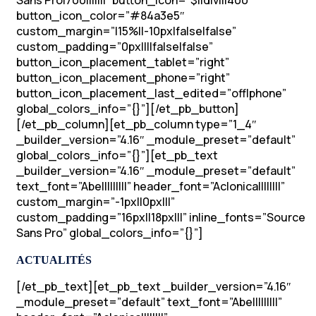
Sans Pro|700|||||||” button_icon=”$||divi||400″
button_icon_color=”#84a3e5″
custom_margin=”|15%||-10px|false|false”
custom_padding=”0px||||false|false”
button_icon_placement_tablet=”right”
button_icon_placement_phone=”right”
button_icon_placement_last_edited=”off|phone”
global_colors_info=”{}”][/et_pb_button]
[/et_pb_column][et_pb_column type=”1_4″
_builder_version=”4.16″ _module_preset=”default”
global_colors_info=”{}”][et_pb_text
_builder_version=”4.16″ _module_preset=”default”
text_font=”Abel||||||||” header_font=”Aclonica||||||||”
custom_margin=”-1px||0px|||”
custom_padding=”16px||18px|||” inline_fonts=”Source
Sans Pro” global_colors_info=”{}”]
ACTUALITÉS
[/et_pb_text][et_pb_text _builder_version=”4.16″
_module_preset=”default” text_font=”Abel||||||||”