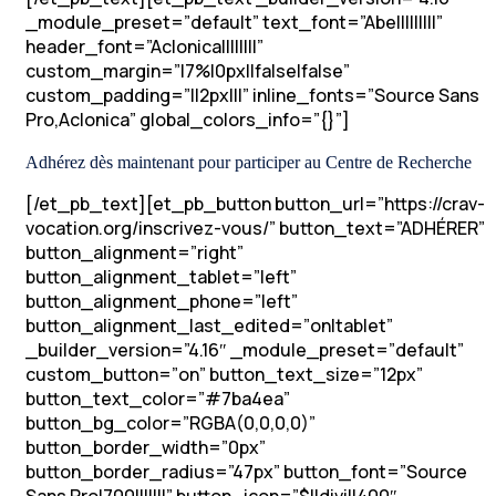
_module_preset=”default” text_font=”Abel||||||||”
header_font=”Aclonica||||||||”
custom_margin=”|7%|0px||false|false”
custom_padding=”||2px|||” inline_fonts=”Source Sans
Pro,Aclonica” global_colors_info=”{}”]
Adhérez dès maintenant pour participer au Centre de Recherche
[/et_pb_text][et_pb_button button_url=”https://crav-
vocation.org/inscrivez-vous/” button_text=”ADHÉRER”
button_alignment=”right”
button_alignment_tablet=”left”
button_alignment_phone=”left”
button_alignment_last_edited=”on|tablet”
_builder_version=”4.16″ _module_preset=”default”
custom_button=”on” button_text_size=”12px”
button_text_color=”#7ba4ea”
button_bg_color=”RGBA(0,0,0,0)”
button_border_width=”0px”
button_border_radius=”47px” button_font=”Source