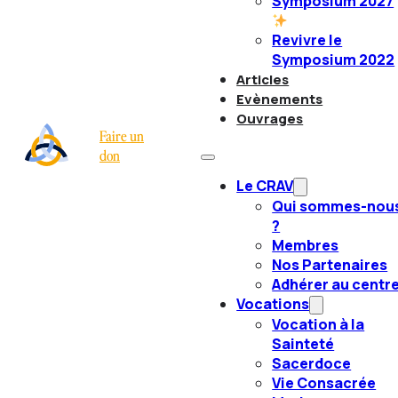
Symposium 2027
Revivre le
Symposium 2022
Articles
Evènements
Ouvrages
Faire un
don
Le CRAV
Qui sommes-nou
?
Membres
Nos Partenaires
Adhérer au centr
Vocations
Vocation à la
Sainteté
Sacerdoce
Vie Consacrée