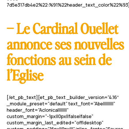
7d5e317db4e2%22:%91%22header_text_color%22%93}
– Le Cardinal Ouellet
annonce ses nouvelles
fonctions au sein de
l’Eglise
[/et_pb_text][et_pb_text _builder_version=”4.16″
_module_preset=”default” text_font=”Abel||||||||”
header_font=”Aclonica||||||||”
custom_margin=”-1px||0px||false|false”
custom_margin_last_edited=”off|desktop”