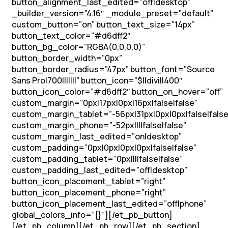
button_alignment_last_edited=”off|desktop”
_builder_version=”4.16″ _module_preset=”default”
custom_button=”on” button_text_size=”14px”
button_text_color=”#d6dff2″
button_bg_color=”RGBA(0,0,0,0)”
button_border_width=”0px”
button_border_radius=”47px” button_font=”Source
Sans Pro|700|||||||” button_icon=”$||divi||400″
button_icon_color=”#d6dff2″ button_on_hover=”off”
custom_margin=”0px|17px|0px|16px|false|false”
custom_margin_tablet=”-56px|31px|0px|0px|false|false
custom_margin_phone=”-52px||||false|false”
custom_margin_last_edited=”on|desktop”
custom_padding=”0px|0px|0px|0px|false|false”
custom_padding_tablet=”0px||||false|false”
custom_padding_last_edited=”off|desktop”
button_icon_placement_tablet=”right”
button_icon_placement_phone=”right”
button_icon_placement_last_edited=”off|phone”
global_colors_info=”{}”][/et_pb_button]
[/et_pb_column][/et_pb_row][/et_pb_section]