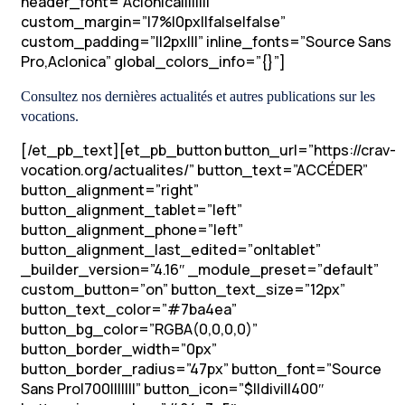
header_font=”Aclonica||||||||”
custom_margin=”|7%|0px||false|false”
custom_padding=”||2px|||” inline_fonts=”Source Sans
Pro,Aclonica” global_colors_info=”{}”]
Consultez nos dernières actualités et autres publications sur les
vocations.
[/et_pb_text][et_pb_button button_url=”https://crav-
vocation.org/actualites/” button_text=”ACCÉDER”
button_alignment=”right”
button_alignment_tablet=”left”
button_alignment_phone=”left”
button_alignment_last_edited=”on|tablet”
_builder_version=”4.16″ _module_preset=”default”
custom_button=”on” button_text_size=”12px”
button_text_color=”#7ba4ea”
button_bg_color=”RGBA(0,0,0,0)”
button_border_width=”0px”
button_border_radius=”47px” button_font=”Source
Sans Pro|700|||||||” button_icon=”$||divi||400″