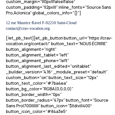
custom_margin=”||0px||false|false”
custom_padding=”||2px|||” inline_fonts=”Source Sans
Pro,Aclonica” global_colors_info=”{}”]
12 rue Maurice Ravel F-92210 Saint-Cloud
contact@crav-vocation.org
[/et_pb_text][et_pb_button button_url=”https://crav-
vocation.org/contact/” button_text=”NOUS ÉCRIRE”
button_alignment=”right”
button_alignment_tablet=”left”
button_alignment_phone=”left”
button_alignment_last_edited=”on|tablet”
_builder_version=”4.16″ _module_preset=”default”
custom_button=”on” button_text_size=”12px”
button_text_color=”#7ba4ea”
button_bg_color=”RGBA(0,0,0,0)”
button_border_width=”0px”
button_border_radius=”47px” button_font=”Source
Sans Pro|700|||||||” button_icon=”$||divi||400″
button_icon_color=”#84a3e5″