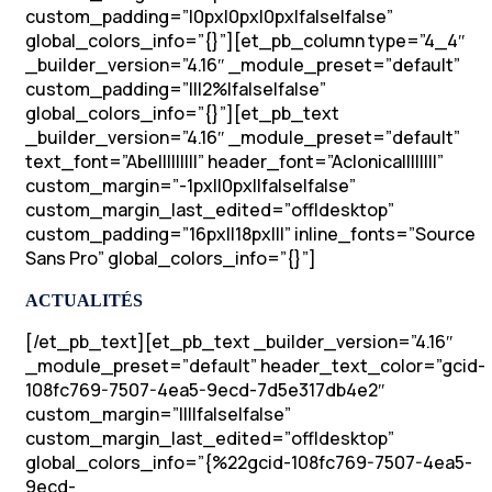
custom_padding=”|0px|0px|0px|false|false”
global_colors_info=”{}”][et_pb_column type=”4_4″
_builder_version=”4.16″ _module_preset=”default”
custom_padding=”|||2%|false|false”
global_colors_info=”{}”][et_pb_text
_builder_version=”4.16″ _module_preset=”default”
text_font=”Abel||||||||” header_font=”Aclonica||||||||”
custom_margin=”-1px||0px||false|false”
custom_margin_last_edited=”off|desktop”
custom_padding=”16px||18px|||” inline_fonts=”Source
Sans Pro” global_colors_info=”{}”]
ACTUALITÉS
[/et_pb_text][et_pb_text _builder_version=”4.16″
_module_preset=”default” header_text_color=”gcid-
108fc769-7507-4ea5-9ecd-7d5e317db4e2″
custom_margin=”||||false|false”
custom_margin_last_edited=”off|desktop”
global_colors_info=”{%22gcid-108fc769-7507-4ea5-
9ecd-