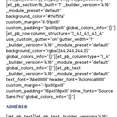
[et_pb_section fb_built=”1″ _builder_version=”4.16″
_module_preset=”default”
background_color=”#f4f5fa”
custom_margin=”||-91px|||”
custom_padding=”1px||0px|||” global_colors_info=”{}”]
[et_pb_row column_structure=”1_4,1_4,1_4,1_4″
use_custom_gutter=”on” gutter_width=”1″
_builder_version=”4.16″ _module_preset=”default”
background_color=”rgba(244,244,244,0)”
global_colors_info=”{}”][et_pb_column type=”1_4″
_builder_version=”4.16″ _module_preset=”default”
global_colors_info=”{}”][et_pb_text
_builder_version=”4.16″ _module_preset=”default”
text_font=”Abel||||||||” header_font=”Aclonica||||||||”
custom_margin=”-1px||0px|||”
custom_padding=”16px||18px|||” inline_fonts=”Source
Sans Pro” global_colors_info=”{}”]
ADHÉRER
[/et_pb_text][et_pb_text _builder_version=”4.16″