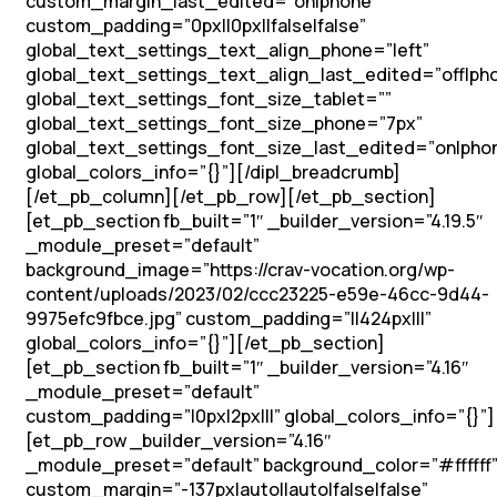
custom_margin_last_edited=”on|phone”
custom_padding=”0px||0px||false|false”
global_text_settings_text_align_phone=”left”
global_text_settings_text_align_last_edited=”off|ph
global_text_settings_font_size_tablet=””
global_text_settings_font_size_phone=”7px”
global_text_settings_font_size_last_edited=”on|pho
global_colors_info=”{}”][/dipl_breadcrumb]
[/et_pb_column][/et_pb_row][/et_pb_section]
[et_pb_section fb_built=”1″ _builder_version=”4.19.5″
_module_preset=”default”
background_image=”https://crav-vocation.org/wp-
content/uploads/2023/02/ccc23225-e59e-46cc-9d44-
9975efc9fbce.jpg” custom_padding=”||424px|||”
global_colors_info=”{}”][/et_pb_section]
[et_pb_section fb_built=”1″ _builder_version=”4.16″
_module_preset=”default”
custom_padding=”|0px|2px|||” global_colors_info=”{}”]
[et_pb_row _builder_version=”4.16″
_module_preset=”default” background_color=”#ffffff
custom_margin=”-137px|auto||auto|false|false”