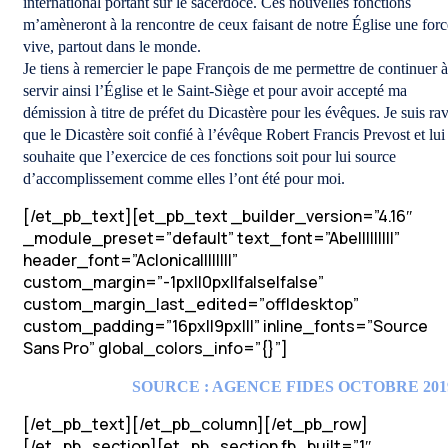
international portant sur le sacerdoce. Ces nouvelles fonctions
m’amèneront à la rencontre de ceux faisant de notre Église une forc
vive, partout dans le monde.
Je tiens à remercier le pape François de me permettre de continuer à
servir ainsi l’Église et le Saint-Siège et pour avoir accepté ma
démission à titre de préfet du Dicastère pour les évêques. Je suis rav
que le Dicastère soit confié à l’évêque Robert Francis Prevost et lui
souhaite que l’exercice de ces fonctions soit pour lui source
d’accomplissement comme elles l’ont été pour moi.
[/et_pb_text][et_pb_text _builder_version=”4.16″
_module_preset=”default” text_font=”Abel||||||||”
header_font=”Aclonica||||||||”
custom_margin=”-1px||0px||false|false”
custom_margin_last_edited=”off|desktop”
custom_padding=”16px||9px|||” inline_fonts=”Source
Sans Pro” global_colors_info=”{}”]
SOURCE : AGENCE FIDES OCTOBRE 201
[/et_pb_text][/et_pb_column][/et_pb_row]
[/et_pb_section][et_pb_section fb_built=”1″