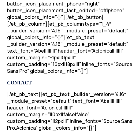
button_icon_placement_phone=”right”
button_icon_placement_last_edited=”off|phone”
global_colors_info=”{}”][/et_pb_button]
[/et_pb_column][et_pb_column type=”1_4″
_builder_version=”4.16″ _module_preset=”default”
global_colors_info=”{}”][et_pb_text
_builder_version=”4.16″ _module_preset=”default”
text_font=”Abel||||||||” header_font=”Aclonica||||||||”
custom_margin=”-1px||0px|||”
custom_padding=”16px||18px|||” inline_fonts=”Source
Sans Pro” global_colors_info=”{}”]
CONTACT
[/et_pb_text][et_pb_text _builder_version=”4.16″
_module_preset=”default” text_font=”Abel||||||||”
header_font=”Aclonica||||||||”
custom_margin=”||0px||false|false”
custom_padding=”||2px|||” inline_fonts=”Source Sans
Pro,Aclonica” global_colors_info=”{}”]