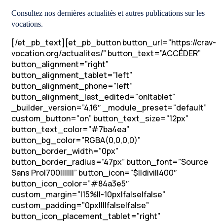
Consultez nos dernières actualités et autres publications sur les
vocations.
[/et_pb_text][et_pb_button button_url=”https://crav-
vocation.org/actualites/” button_text=”ACCÉDER”
button_alignment=”right”
button_alignment_tablet=”left”
button_alignment_phone=”left”
button_alignment_last_edited=”on|tablet”
_builder_version=”4.16″ _module_preset=”default”
custom_button=”on” button_text_size=”12px”
button_text_color=”#7ba4ea”
button_bg_color=”RGBA(0,0,0,0)”
button_border_width=”0px”
button_border_radius=”47px” button_font=”Source
Sans Pro|700|||||||” button_icon=”$||divi||400″
button_icon_color=”#84a3e5″
custom_margin=”|15%||-10px|false|false”
custom_padding=”0px||||false|false”
button_icon_placement_tablet=”right”