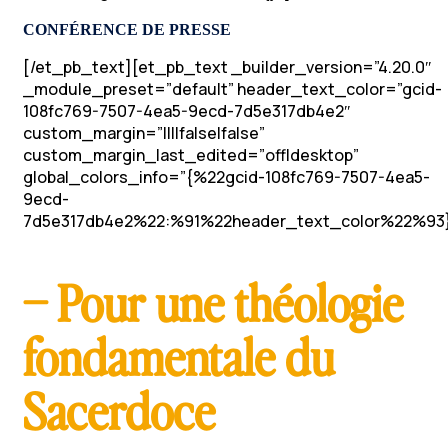
CONFÉRENCE DE PRESSE
[/et_pb_text][et_pb_text _builder_version=”4.20.0″
_module_preset=”default” header_text_color=”gcid-
108fc769-7507-4ea5-9ecd-7d5e317db4e2″
custom_margin=”||||false|false”
custom_margin_last_edited=”off|desktop”
global_colors_info=”{%22gcid-108fc769-7507-4ea5-
9ecd-
7d5e317db4e2%22:%91%22header_text_color%22%93}
– Pour une théologie
fondamentale du
Sacerdoce