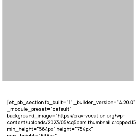
[et_pb_section fb_built="1" _builder_version="4.20.0"
_module_preset="default"
background_image="https://crav-vocation.org/wp-
content/uploads/2023/05/cq5dam.thumbnail.cropped.15
min_height="564px" height="754px"
max_height="636px"