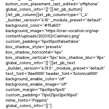
button_icon_placement_last_edited=”off|phone”
global_colors_info=”{}”][/et_pb_button]
[/et_pb_column][et_pb_column type=”1_4″
_builder_version=”4.16″ _module_preset=”default”
background_color=”#f5a601″
background_image=”https://crav-vocation.org/wp-
content/uploads/2021/02/Caliméro.png”
custom_padding=”5px||5px||false|false”
box_shadow_style=”preset4″
box_shadow_horizontal=”4px”
box_shadow_vertical=”5px” box_shadow_blur=”8px”
global_colors_info=”{}”][et_pb_text
_builder_version=”4.19.5″ _module_preset=”default”
text_font=”Abel||||||||” header_font=”Aclonica||||||||”
background_enable_color=”off”
background_enable_image=”off”
custom_margin=”11px|6px|1px|||”
custom_padding=”11px|21px|2px|16px||”
inline_fonts=”Poppins”
global_colors_info=”{}”]
Soutenons les vocations !