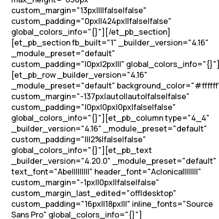
custom_margin="13px||||false|false"
custom_padding="0px||424px||false|false"
global_colors_info="{}"][/et_pb_section]
[et_pb_section fb_built="1" _builder_version="4.16"
_module_preset="default"
custom_padding="|0px|2px|||" global_colors_info="{}"
[et_pb_row _builder_version="4.16"
_module_preset="default" background_color="#ffffff
custom_margin="-137px|auto||auto|false|false"
custom_padding="|0px|0px|0px|false|false"
global_colors_info="{}"][et_pb_column type="4_4"
_builder_version="4.16" _module_preset="default"
custom_padding="|||2%|false|false"
global_colors_info="{}"][et_pb_text
_builder_version="4.20.0" _module_preset="default"
text_font="Abel||||||||" header_font="Aclonica||||||||"
custom_margin="-1px||0px||false|false"
custom_margin_last_edited="off|desktop"
custom_padding="16px||18px|||" inline_fonts="Source
Sans Pro" global_colors_info="{}"]