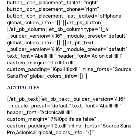
button_icon_placement_tablet=”right”
button_icon_placement_phone=”right”
button_icon_placement_last_edited=”off|phone”
global_colors_info=”{}”][/et_pb_button]
[/et_pb_column][et_pb_column type=”1_4″
_builder_version=”4.16″ _module_preset=”default”
global_colors_info=”{}”][et_pb_text
_builder_version=”4.16″ _module_preset=”default”
text_font=”Abel||||||||” header_font=”Aclonica||||||||”
custom_margin=”-1px||0px|||”
custom_padding=”16px||18px|||” inline_fonts=”Source
Sans Pro” global_colors_info=”{}”]
ACTUALITÉS
[/et_pb_text][et_pb_text _builder_version=”4.16″
_module_preset=”default” text_font=”Abel||||||||”
header_font=”Aclonica||||||||”
custom_margin=”|7%|0px||false|false”
custom_padding=”||2px|||” inline_fonts=”Source Sans
Pro,Aclonica” global_colors_info=”{}”]