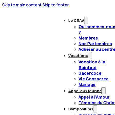
Skip to main content
Skip to footer
Le CRAV
Qui sommes-nou
?
Membres
Nos Partenaires
Adhérer au centr
Vocations
Vocation à la
Sainteté
Sacerdoce
Vie Consacrée
Mariage
Appel aux jeunes
Appel à l’Amour
Témoins du Chris
Symposiums