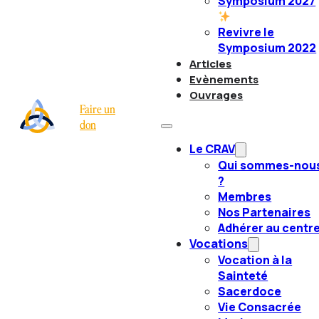
Symposium 2027
Revivre le
Symposium 2022
Articles
Evènements
Ouvrages
Faire un
don
Le CRAV
Qui sommes-nou
?
Membres
Nos Partenaires
Adhérer au centr
Vocations
Vocation à la
Sainteté
Sacerdoce
Vie Consacrée