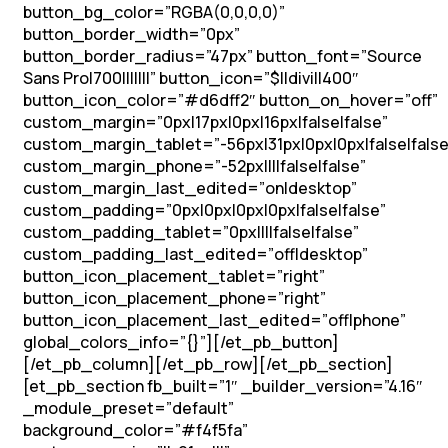
button_bg_color=”RGBA(0,0,0,0)”
button_border_width=”0px”
button_border_radius=”47px” button_font=”Source
Sans Pro|700|||||||” button_icon=”$||divi||400″
button_icon_color=”#d6dff2″ button_on_hover=”off”
custom_margin=”0px|17px|0px|16px|false|false”
custom_margin_tablet=”-56px|31px|0px|0px|false|false
custom_margin_phone=”-52px||||false|false”
custom_margin_last_edited=”on|desktop”
custom_padding=”0px|0px|0px|0px|false|false”
custom_padding_tablet=”0px||||false|false”
custom_padding_last_edited=”off|desktop”
button_icon_placement_tablet=”right”
button_icon_placement_phone=”right”
button_icon_placement_last_edited=”off|phone”
global_colors_info=”{}”][/et_pb_button]
[/et_pb_column][/et_pb_row][/et_pb_section]
[et_pb_section fb_built=”1″ _builder_version=”4.16″
_module_preset=”default”
background_color=”#f4f5fa”