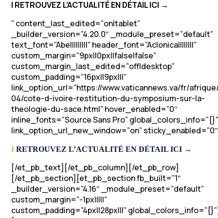
I
RETROUVEZ L’ACTUALITÉ EN DÉTAIL ICI →
” content_last_edited=”on|tablet”
_builder_version=”4.20.0″ _module_preset=”default”
text_font=”Abel||||||||” header_font=”Aclonica||||||||”
custom_margin=”9px||0px||false|false”
custom_margin_last_edited=”off|desktop”
custom_padding=”16px||9px|||”
link_option_url=”https://www.vaticannews.va/fr/afriqu
04/cote-d-ivoire-restitution-du-symposium-sur-la-
theologie-du-sace.html” hover_enabled=”0″
inline_fonts=”Source Sans Pro” global_colors_info=”{}
link_option_url_new_window=”on” sticky_enabled=”0″
I
RETROUVEZ L’ACTUALITÉ EN DÉTAIL ICI →
[/et_pb_text][/et_pb_column][/et_pb_row]
[/et_pb_section][et_pb_section fb_built=”1″
_builder_version=”4.16″ _module_preset=”default”
custom_margin=”-1px|||||”
custom_padding=”4px||28px|||” global_colors_info=”{}”