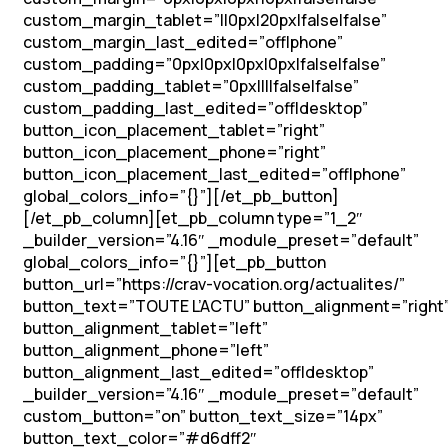
custom_margin_tablet=”||0px|20px|false|false”
custom_margin_last_edited=”off|phone”
custom_padding=”0px|0px|0px|0px|false|false”
custom_padding_tablet=”0px||||false|false”
custom_padding_last_edited=”off|desktop”
button_icon_placement_tablet=”right”
button_icon_placement_phone=”right”
button_icon_placement_last_edited=”off|phone”
global_colors_info=”{}”][/et_pb_button]
[/et_pb_column][et_pb_column type=”1_2″
_builder_version=”4.16″ _module_preset=”default”
global_colors_info=”{}”][et_pb_button
button_url=”https://crav-vocation.org/actualites/”
button_text=”TOUTE L’ACTU” button_alignment=”right
button_alignment_tablet=”left”
button_alignment_phone=”left”
button_alignment_last_edited=”off|desktop”
_builder_version=”4.16″ _module_preset=”default”
custom_button=”on” button_text_size=”14px”
button_text_color=”#d6dff2″