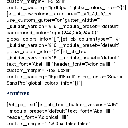
custom_margin=”||-91px|||”
custom_padding=”1px||0px|||” global_colors_info=”{}”]
[et_pb_row column_structure=”1_4,1_4,1_4,1_4″
use_custom_gutter=”on” gutter_width=”1″
_builder_version=”4.16″ _module_preset=”default”
background_color=”rgba(244,244,244,0)”
global_colors_info=”{}”][et_pb_column type=”1_4″
_builder_version=”4.16″ _module_preset=”default”
global_colors_info=”{}”][et_pb_text
_builder_version=”4.16″ _module_preset=”default”
text_font=”Abel||||||||” header_font=”Aclonica||||||||”
custom_margin=”-1px||0px|||”
custom_padding=”16px||18px|||” inline_fonts=”Source
Sans Pro” global_colors_info=”{}”]
ADHÉRER
[/et_pb_text][et_pb_text _builder_version=”4.16″
_module_preset=”default” text_font=”Abel||||||||”
header_font=”Aclonica||||||||”
custom_margin=”|7%|0px||false|false”