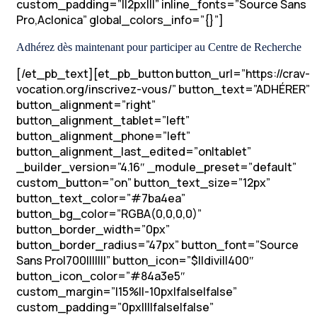
custom_padding=”||2px|||” inline_fonts=”Source Sans
Pro,Aclonica” global_colors_info=”{}”]
Adhérez dès maintenant pour participer au Centre de Recherche
[/et_pb_text][et_pb_button button_url=”https://crav-
vocation.org/inscrivez-vous/” button_text=”ADHÉRER”
button_alignment=”right”
button_alignment_tablet=”left”
button_alignment_phone=”left”
button_alignment_last_edited=”on|tablet”
_builder_version=”4.16″ _module_preset=”default”
custom_button=”on” button_text_size=”12px”
button_text_color=”#7ba4ea”
button_bg_color=”RGBA(0,0,0,0)”
button_border_width=”0px”
button_border_radius=”47px” button_font=”Source
Sans Pro|700|||||||” button_icon=”$||divi||400″
button_icon_color=”#84a3e5″
custom_margin=”|15%||-10px|false|false”
custom_padding=”0px||||false|false”