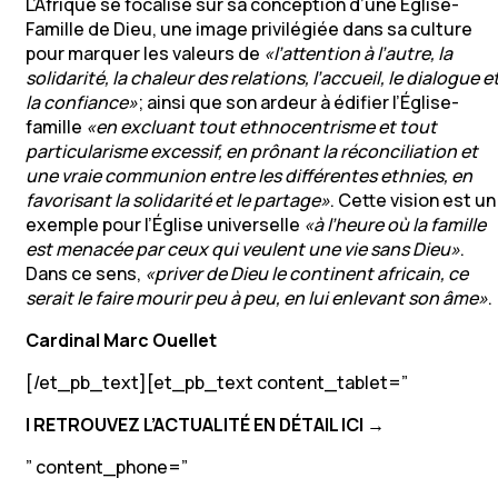
L’Afrique se focalise sur sa conception d’une Église-
Famille de Dieu, une image privilégiée dans sa culture
pour marquer les valeurs de
«l’attention à l’autre, la
solidarité, la chaleur des relations, l’accueil, le dialogue e
la confiance»
; ainsi que son ardeur à édifier l’Église-
famille
«en excluant tout ethnocentrisme et tout
particularisme excessif, en prônant la réconciliation et
une vraie communion entre les différentes ethnies, en
favorisant la solidarité et le partage»
. Cette vision est un
exemple pour l’Église universelle
«à l’heure où la famille
est menacée par ceux qui veulent une vie sans Dieu»
.
Dans ce sens,
«priver de Dieu le continent africain, ce
serait le faire mourir peu à peu, en lui enlevant son âme»
.
Cardinal Marc Ouellet
[/et_pb_text][et_pb_text content_tablet=”
I
RETROUVEZ L’ACTUALITÉ EN DÉTAIL ICI →
” content_phone=”