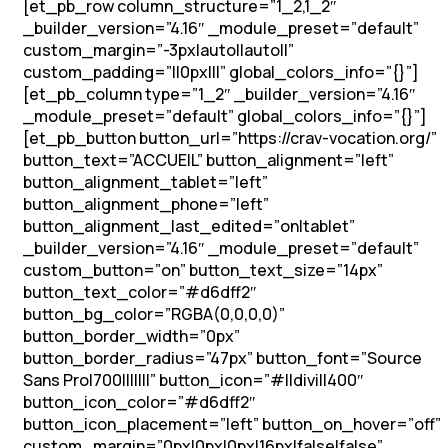
[et_pb_row column_structure=”1_2,1_2″
_builder_version=”4.16″ _module_preset=”default”
custom_margin=”-3px|auto||auto||”
custom_padding=”||0px|||” global_colors_info=”{}”]
[et_pb_column type=”1_2″ _builder_version=”4.16″
_module_preset=”default” global_colors_info=”{}”]
[et_pb_button button_url=”https://crav-vocation.org/”
button_text=”ACCUEIL” button_alignment=”left”
button_alignment_tablet=”left”
button_alignment_phone=”left”
button_alignment_last_edited=”on|tablet”
_builder_version=”4.16″ _module_preset=”default”
custom_button=”on” button_text_size=”14px”
button_text_color=”#d6dff2″
button_bg_color=”RGBA(0,0,0,0)”
button_border_width=”0px”
button_border_radius=”47px” button_font=”Source
Sans Pro|700|||||||” button_icon=”#||divi||400″
button_icon_color=”#d6dff2″
button_icon_placement=”left” button_on_hover=”off”
custom_margin=”0px|0px|0px|16px|false|false”