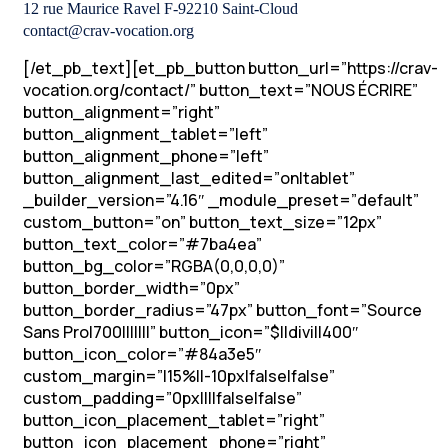
12 rue Maurice Ravel F-92210 Saint-Cloud
contact@crav-vocation.org
[/et_pb_text][et_pb_button button_url=”https://crav-
vocation.org/contact/” button_text=”NOUS ÉCRIRE”
button_alignment=”right”
button_alignment_tablet=”left”
button_alignment_phone=”left”
button_alignment_last_edited=”on|tablet”
_builder_version=”4.16″ _module_preset=”default”
custom_button=”on” button_text_size=”12px”
button_text_color=”#7ba4ea”
button_bg_color=”RGBA(0,0,0,0)”
button_border_width=”0px”
button_border_radius=”47px” button_font=”Source
Sans Pro|700|||||||” button_icon=”$||divi||400″
button_icon_color=”#84a3e5″
custom_margin=”|15%||-10px|false|false”
custom_padding=”0px||||false|false”
button_icon_placement_tablet=”right”
button_icon_placement_phone=”right”