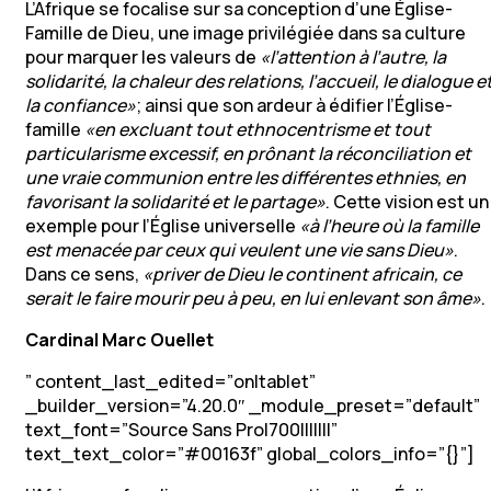
L’Afrique se focalise sur sa conception d’une Église-
Famille de Dieu, une image privilégiée dans sa culture
pour marquer les valeurs de
«l’attention à l’autre, la
solidarité, la chaleur des relations, l’accueil, le dialogue e
la confiance»
; ainsi que son ardeur à édifier l’Église-
famille
«en excluant tout ethnocentrisme et tout
particularisme excessif, en prônant la réconciliation et
une vraie communion entre les différentes ethnies, en
favorisant la solidarité et le partage»
. Cette vision est un
exemple pour l’Église universelle
«à l’heure où la famille
est menacée par ceux qui veulent une vie sans Dieu»
.
Dans ce sens,
«priver de Dieu le continent africain, ce
serait le faire mourir peu à peu, en lui enlevant son âme»
.
Cardinal Marc Ouellet
” content_last_edited=”on|tablet”
_builder_version=”4.20.0″ _module_preset=”default”
text_font=”Source Sans Pro|700|||||||”
text_text_color=”#00163f” global_colors_info=”{}”]