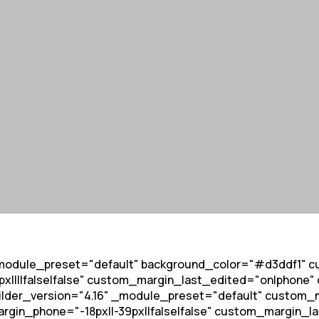
 _module_preset="default" background_color="#d3ddf1" cu
||false|false" custom_margin_last_edited="on|phone" c
der_version="4.16" _module_preset="default" custom_mar
argin_phone="-18px||-39px||false|false" custom_margin_