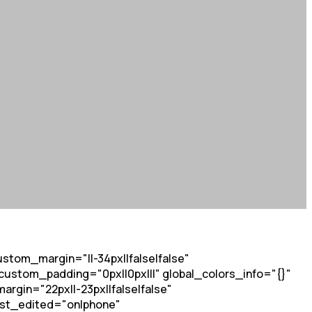
stom_margin="||-34px||false|false"
ustom_padding="0px||0px|||" global_colors_info="{}"
gin="22px||-23px||false|false"
last_edited="on|phone"