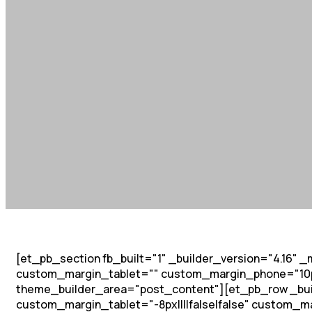
[et_pb_section fb_built="1" _builder_version="4.16"
custom_margin_tablet="" custom_margin_phone="10px||
theme_builder_area="post_content"][et_pb_row _buil
custom_margin_tablet="-8px||||false|false" custom_m