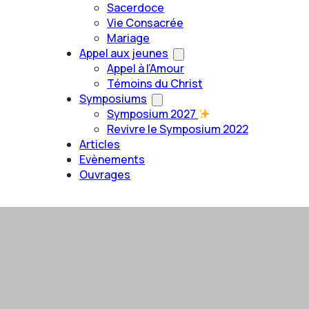
Sacerdoce
Vie Consacrée
Mariage
Appel aux jeunes
Appel à l’Amour
Témoins du Christ
Symposiums
Symposium 2027
Revivre le Symposium 2022
Articles
Evènements
Ouvrages