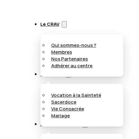
Le CRAV
Qui sommes-nous ?
Membres
Nos Partenaires
Adhérer au centre
Vocations
Vocation à la Sainteté
Sacerdoce
Vie Consacrée
Mariage
Appel aux jeunes