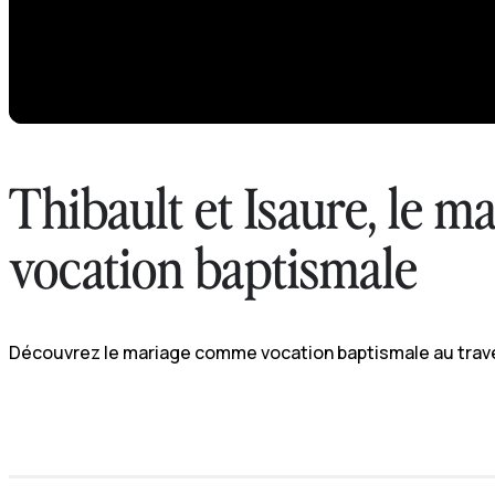
Thibault et Isaure, le 
vocation baptismale
Découvrez le mariage comme vocation baptismale au trave
Les Petites Sœurs des Maternités, la vie religieu
Regarder