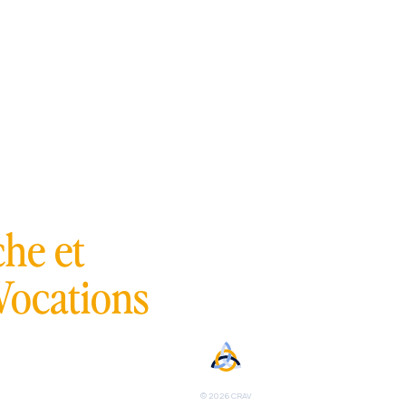
s app
he et
Vocations
© 2026 CRAV