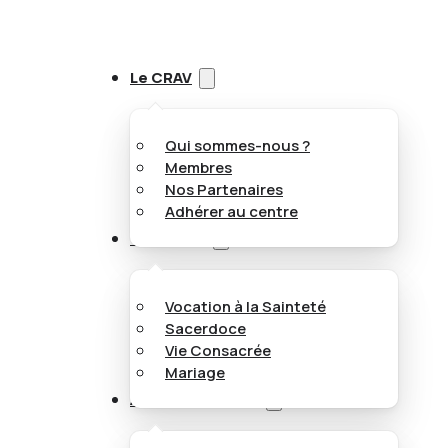
Le CRAV
Qui sommes-nous ?
Membres
Nos Partenaires
Adhérer au centre
Vocations
Vocation à la Sainteté
Sacerdoce
Vie Consacrée
Mariage
Appel aux jeunes