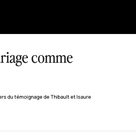
mariage comme
rs du témoignage de Thibault et Isaure
se apostolique
P