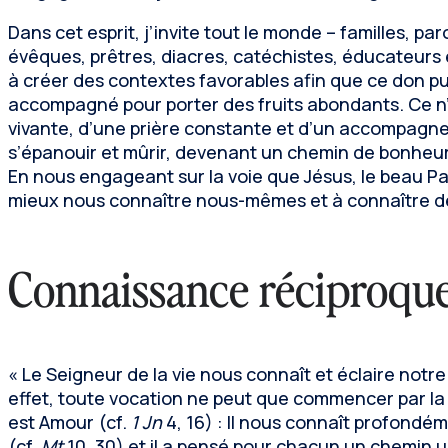
Dans cet esprit, j’invite tout le monde – familles, p
évêques, prêtres, diacres, catéchistes, éducateurs e
à créer des contextes favorables afin que ce don puis
accompagné pour porter des fruits abondants. Ce n’e
vivante, d’une prière constante et d’un accompagnem
s’épanouir et mûrir, devenant un chemin de bonheur
En nous engageant sur la voie que Jésus, le beau Pa
mieux nous connaître nous-mêmes et à connaître de 
Connaissance réciproqu
« Le Seigneur de la vie nous connaît et éclaire not
effet, toute vocation ne peut que commencer par la 
est Amour (cf.
1 Jn
4, 16) : Il nous connaît profondém
(cf.
Mt
10, 30) et il a pensé pour chacun un chemin u