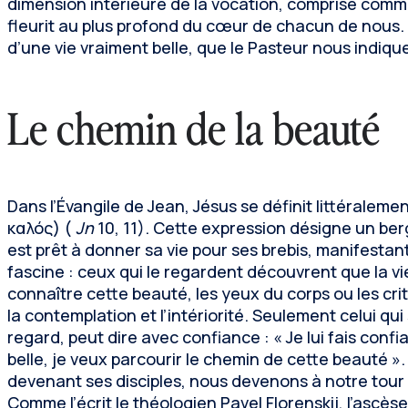
dimension intérieure de la vocation, comprise comm
fleurit au plus profond du cœur de chacun de nous
d’une vie vraiment belle, que le Pasteur nous indique
Le chemin de la beauté
Dans l’Évangile de Jean, Jésus se définit littéralem
καλός) (
Jn
10, 11). Cette expression désigne un berg
est prêt à donner sa vie pour ses brebis, manifestant
fascine : ceux qui le regardent découvrent que la vie 
connaître cette beauté, les yeux du corps ou les crit
la contemplation et l’intériorité. Seulement celui qui
regard, peut dire avec confiance : « Je lui fais confi
belle, je veux parcourir le chemin de cette beauté ». 
devenant ses disciples, nous devenons à notre tour 
Comme l’écrit le théologien Pavel Florenskij, l’ascè