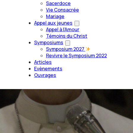
Sacerdoce
Vie Consacrée
Mariage
Appel aux jeunes
Appel à l’Amour
Témoins du Christ
Symposiums
Symposium 2027
Revivre le Symposium 2022
Articles
Evènements
Ouvrages