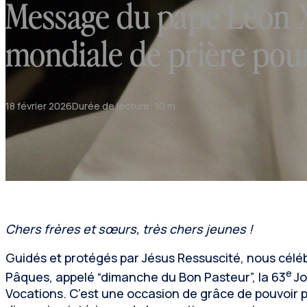
Message du pape Léon X
mondiale de prière pour
18 février 2026
Durée de lecture: 10 m
Chers frères et sœurs, très chers jeunes !
Guidés et protégés par Jésus Ressuscité, nous cél
e
Pâques, appelé “dimanche du Bon Pasteur”, la 63
Jo
Vocations. C’est une occasion de grâce de pouvoir p