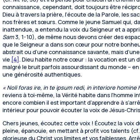
connaissance, cependant, doit toujours être récipr
Dieu à travers la prière, l’écoute de la Parole, les sac
nos frères et sœurs. Comme le jeune Samuel qui, da
inattendue, a entendu la voix du Seigneur et a appris 
Sam
3, 1-10), de même nous devons créer des espace
que le Seigneur a dans son cœur pour notre bonheur. I
abstrait ou d’une connaissance savante, mais d’une
vie
[4]
. Dieu habite notre cœur : la vocation est un 
malgré le bruit parfois assourdissant du monde – en
une générosité authentiques.
« Noli foras ire, in te ipsum redi, in interiore homine 
reviens à toi-même, la Vérité habite dans l’homme in
encore combien il est important d’apprendre à s’arrê
intérieur pour pouvoir écouter la voix de Jésus-Chris
Chers jeunes, écoutez cette voix ! Écoutez la voix du
pleine, épanouie, en mettant à profit vos talents (cf
glorieuse du Christ vos limites et vos faiblesses. Ar