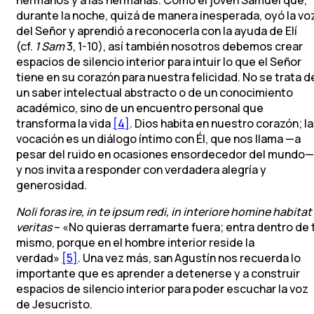
hermanos y a las hermanas. Como el joven Samuel que,
durante la noche, quizá de manera inesperada, oyó la vo
del Señor y aprendió a reconocerla con la ayuda de Elí
(cf.
1 Sam
3, 1-10), así también nosotros debemos crear
espacios de silencio interior para intuir lo que el Señor
tiene en su corazón para nuestra felicidad. No se trata d
un saber intelectual abstracto o de un conocimiento
académico, sino de un encuentro personal que
transforma la vida
[4]
. Dios habita en nuestro corazón; la
vocación es un diálogo íntimo con Él, que nos llama —a
pesar del ruido en ocasiones ensordecedor del mundo—
y nos invita a responder con verdadera alegría y
generosidad.
Noli foras ire, in te ipsum redi, in interiore homine habitat
veritas
– «No quieras derramarte fuera; entra dentro de t
mismo, porque en el hombre interior reside la
verdad»
[5]
. Una vez más, san Agustín nos recuerda lo
importante que es aprender a detenerse y a construir
espacios de silencio interior para poder escuchar la voz
de Jesucristo.