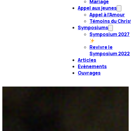
Mariage
Appel aux jeunes
Appel à l’Amour
Témoins du Chris
Symposiums
Symposium 2027
Revivre le
Symposium 2022
Articles
Evènements
Ouvrages