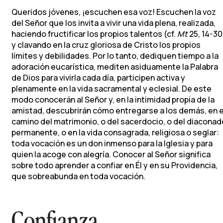
Queridos jóvenes, ¡escuchen esa voz! Escuchen la voz
del Señor que los invita a vivir una vida plena, realizada,
haciendo fructificar los propios talentos (cf.
Mt
25, 14-30
y clavando en la cruz gloriosa de Cristo los propios
límites y debilidades. Por lo tanto, dediquen tiempo a la
adoración eucarística, mediten asiduamente la Palabra
de Dios para vivirla cada día, participen activa y
plenamente en la vida sacramental y eclesial. De este
modo conocerán al Señor y, en la intimidad propia de la
amistad, descubrirán cómo entregarse a los demás, en e
camino del matrimonio, o del sacerdocio, o del diaconad
permanente, o en la vida consagrada, religiosa o seglar:
toda vocación es un don inmenso para la Iglesia y para
quien la acoge con alegría. Conocer al Señor significa
sobre todo aprender a confiar en Él y en su Providencia,
que sobreabunda en toda vocación.
Confianza