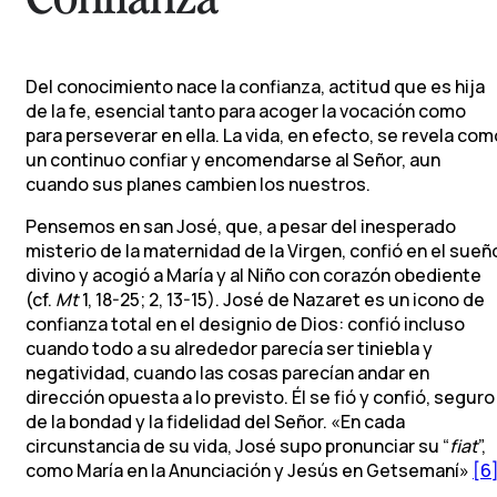
Del conocimiento nace la confianza, actitud que es hija
de la fe, esencial tanto para acoger la vocación como
para perseverar en ella. La vida, en efecto, se revela com
un continuo confiar y encomendarse al Señor, aun
cuando sus planes cambien los nuestros.
Pensemos en san José, que, a pesar del inesperado
misterio de la maternidad de la Virgen, confió en el sueñ
divino y acogió a María y al Niño con corazón obediente
(cf.
Mt
1, 18-25; 2, 13-15). José de Nazaret es un icono de
confianza total en el designio de Dios: confió incluso
cuando todo a su alrededor parecía ser tiniebla y
negatividad, cuando las cosas parecían andar en
dirección opuesta a lo previsto. Él se fió y confió, seguro
de la bondad y la fidelidad del Señor. «En cada
circunstancia de su vida, José supo pronunciar su “
fiat
”,
como María en la Anunciación y Jesús en Getsemaní»
[6