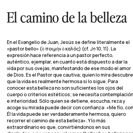
El camino de la belleza
En el Evangelio de Juan, Jesús se define literalmente el
«pastor bello» (ὁ ποιμὴν ὁ καλός) (cf.
Jn
10, 11). La
expresión hace referencia a un pastor perfecto,
auténtico, ejemplar, en cuanto está dispuesto a dar la
vida por sus ovejas, manifestando de ese modo el amor
de Dios. Es el Pastor que cautiva; quien lo mira descubre
que la vida es realmente hermosa si lo sigue. Para
conocer esta belleza no son suficientes los ojos del
cuerpo o criterios estéticos; se necesita contemplació
e interioridad. Sólo quien se detiene, escucha, reza y
acoge su mirada puede decir con confianza: «Me fío, co
Él la vida puede ser verdaderamente hermosa, quiero
recorrer el camino de esta belleza». Y lo más
extraordinario es que, convirtiéndonos en sus