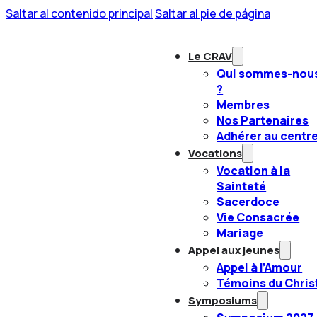
Saltar al contenido principal
Saltar al pie de página
Le CRAV
Qui sommes-nou
?
Membres
Nos Partenaires
Adhérer au centr
Vocations
Vocation à la
Sainteté
Sacerdoce
Vie Consacrée
Mariage
Appel aux jeunes
Appel à l’Amour
Témoins du Chris
Symposiums