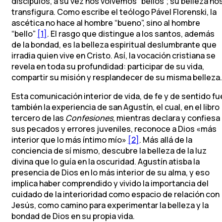
discípulos, a su vez nos volvemos “bellos”; su belleza no
transfigura. Como escribe el teólogo Pável Florenski, la
ascética no hace al hombre “bueno”, sino al hombre
“bello”
[1]
. El rasgo que distingue a los santos, además
de la bondad, es la belleza espiritual deslumbrante que
irradia quien vive en Cristo. Así, la vocación cristiana se
revela en toda su profundidad: participar de su vida,
compartir su misión y resplandecer de su misma belleza.
Esta comunicación interior de vida, de fe y de sentido fu
también la experiencia de san Agustín, el cual, en el libro
tercero de las
Confesiones
, mientras declara y confiesa
sus pecados y errores juveniles, reconoce a Dios «más
interior que lo más íntimo mío»
[2]
. Más allá de la
conciencia de sí mismo, descubre la belleza de la luz
divina que lo guía en la oscuridad. Agustín atisba la
presencia de Dios en lo más interior de su alma, y eso
implica haber comprendido y vivido la importancia del
cuidado de la interioridad como espacio de relación con
Jesús, como camino para experimentar la belleza y la
bondad de Dios en su propia vida.