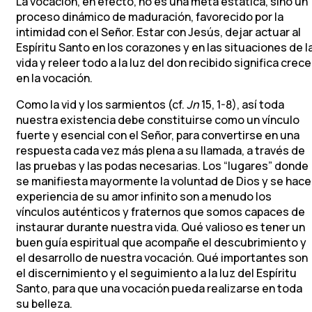
La vocación, en efecto, no es una meta estática, sino un
proceso dinámico de maduración, favorecido por la
intimidad con el Señor. Estar con Jesús, dejar actuar al
Espíritu Santo en los corazones y en las situaciones de l
vida y releer todo a la luz del don recibido significa crece
en la vocación.
Como la vid y los sarmientos (cf.
Jn
15, 1-8), así toda
nuestra existencia debe constituirse como un vínculo
fuerte y esencial con el Señor, para convertirse en una
respuesta cada vez más plena a su llamada, a través de
las pruebas y las podas necesarias. Los “lugares” donde
se manifiesta mayormente la voluntad de Dios y se hace
experiencia de su amor infinito son a menudo los
vínculos auténticos y fraternos que somos capaces de
instaurar durante nuestra vida. Qué valioso es tener un
buen guía espiritual que acompañe el descubrimiento y
el desarrollo de nuestra vocación. Qué importantes son
el discernimiento y el seguimiento a la luz del Espíritu
Santo, para que una vocación pueda realizarse en toda
su belleza.