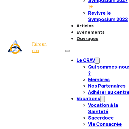
Symposium 2027
Revivre le
Symposium 2022
Articles
Evènements
Ouvrages
Faire un
don
Le CRAV
Qui sommes-nou
?
Membres
Nos Partenaires
Adhérer au centr
Vocations
Vocation à la
Sainteté
Sacerdoce
Vie Consacrée