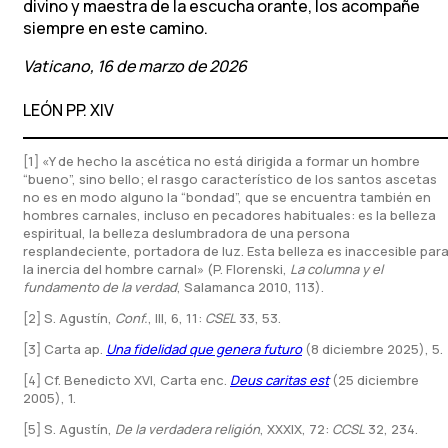
divino y maestra de la escucha orante, los acompañe
siempre en este camino.
Vaticano, 16 de marzo de 2026
LEÓN PP. XIV
[1] «Y de hecho la ascética no está dirigida a formar un hombre
“bueno”, sino bello; el rasgo característico de los santos ascetas
no es en modo alguno la “bondad”, que se encuentra también en
hombres carnales, incluso en pecadores habituales: es la belleza
espiritual, la belleza deslumbradora de una persona
resplandeciente, portadora de luz. Esta belleza es inaccesible par
la inercia del hombre carnal» (P. Florenski,
La columna y el
fundamento de la verdad
, Salamanca 2010, 113).
[2] S. Agustín,
Conf.
, III, 6, 11:
CSEL
33, 53.
[3] Carta ap.
Una fidelidad que genera futuro
(8 diciembre 2025), 5.
[4] Cf. Benedicto XVI, Carta enc.
Deus caritas est
(25 diciembre
2005), 1.
[5] S. Agustín,
De la verdadera religión
, XXXIX, 72:
CCSL
32, 234.