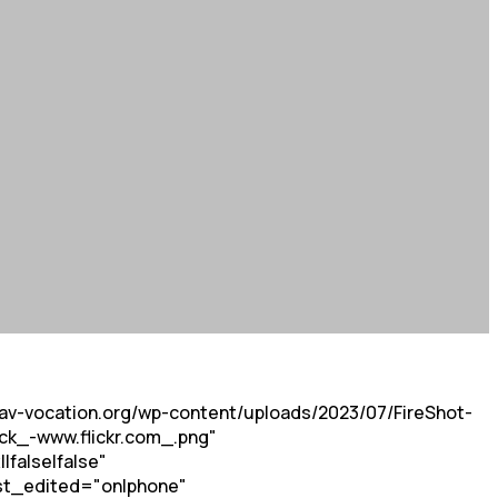
rav-vocation.org/wp-content/uploads/2023/07/FireShot-
_-www.flickr.com_.png"
false|false"
ast_edited="on|phone"