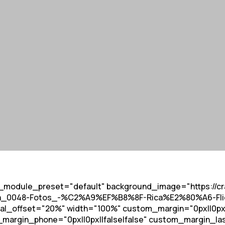
" _module_preset="default" background_image="https://c
ela_0048-Fotos_-%C2%A9%EF%B8%8F-Rica%E2%80%A6-Flick
al_offset="20%" width="100%" custom_margin="0px||0px||
_margin_phone="0px||0px||false|false" custom_margin_l