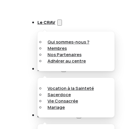
Le CRAV
Qui sommes-nous ?
Membres
Nos Partenaires
Adhérer au centre
Vocations
Vocation à la Sainteté
Sacerdoce
Vie Consacrée
Mariage
Appel aux jeunes