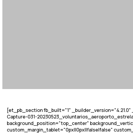
[et_pb_section fb_built="1" _builder_version="4.21.0
Capture-031-20230523_voluntarios_aeroporto_estr
background_position="top_center" background_vertic
custom_margin_tablet="0px||0px||false|false" custom