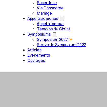
Sacerdoce
Vie Consacrée
Mariage
Appel aux jeunes
Appel à l’Amour
Témoins du Christ
Symposiums
Symposium 2027
Revivre le Symposium 2022
Articles
Evènements
Ouvrages