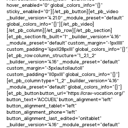
hover_enabled=”0″ global_colors_info=”{}”
sticky_enabled=”0″][/et_pb_button][et_pb_video
_builder_version=”4.21.0″ _module_preset=”default”
global_colors_info=”{}”][/et_pb_video]
[/et_pb_column][/et_pb_row][/et_pb_section]
[et_pb_section fb_built=”1″ _builder_version=”4.16″
_module_preset=”default” custom_margin=”-1px|||||”
custom_padding=”4px||28px|||” global_colors_info=”{}”
[et_pb_row column_structure=”1_2,1_2″
_builder_version=”4.16″ _module_preset=”default”
custom_margin=”-3px|auto||auto||”
custom_padding=”||0px|||” global_colors_info=”{}”]
[et_pb_column type=”1_2″ _builder_version=”4.16″
_module_preset=”default” global_colors_info=”{}”]
[et_pb_button button_url=”https://crav-vocation.org/”
button_text=”ACCUEIL” button_alignment=”left”
button_alignment_tablet=”left”
button_alignment_phone=”left”
button_alignment_last_edited=”on|tablet”
_builder_version=”4.16″ _module_preset=”default”