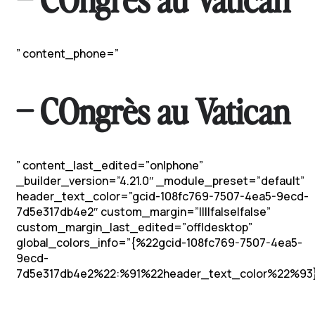
” content_phone=”
– COngrès au Vatican
” content_last_edited=”on|phone”
_builder_version=”4.21.0″ _module_preset=”default”
header_text_color=”gcid-108fc769-7507-4ea5-9ecd-
7d5e317db4e2″ custom_margin=”||||false|false”
custom_margin_last_edited=”off|desktop”
global_colors_info=”{%22gcid-108fc769-7507-4ea5-
9ecd-
7d5e317db4e2%22:%91%22header_text_color%22%93}