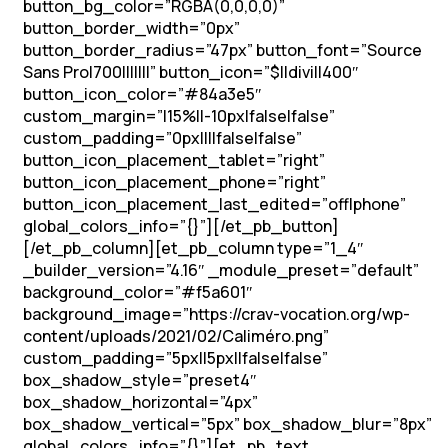
button_bg_color=”RGBA(0,0,0,0)”
button_border_width=”0px”
button_border_radius=”47px” button_font=”Source
Sans Pro|700|||||||” button_icon=”$||divi||400″
button_icon_color=”#84a3e5″
custom_margin=”|15%||-10px|false|false”
custom_padding=”0px||||false|false”
button_icon_placement_tablet=”right”
button_icon_placement_phone=”right”
button_icon_placement_last_edited=”off|phone”
global_colors_info=”{}”][/et_pb_button]
[/et_pb_column][et_pb_column type=”1_4″
_builder_version=”4.16″ _module_preset=”default”
background_color=”#f5a601″
background_image=”https://crav-vocation.org/wp-
content/uploads/2021/02/Caliméro.png”
custom_padding=”5px||5px||false|false”
box_shadow_style=”preset4″
box_shadow_horizontal=”4px”
box_shadow_vertical=”5px” box_shadow_blur=”8px”
global_colors_info=”{}”][et_pb_text