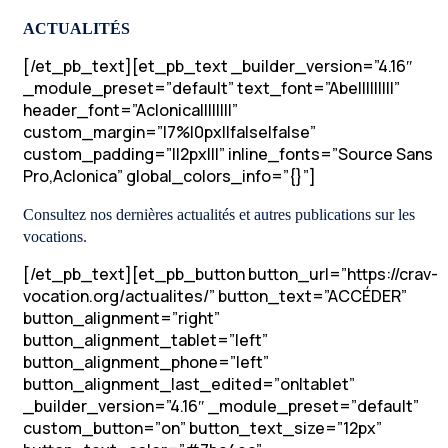
ACTUALITÉS
[/et_pb_text][et_pb_text _builder_version=”4.16″
_module_preset=”default” text_font=”Abel||||||||”
header_font=”Aclonica||||||||”
custom_margin=”|7%|0px||false|false”
custom_padding=”||2px|||” inline_fonts=”Source Sans
Pro,Aclonica” global_colors_info=”{}”]
Consultez nos dernières actualités et autres publications sur les
vocations.
[/et_pb_text][et_pb_button button_url=”https://crav-
vocation.org/actualites/” button_text=”ACCÉDER”
button_alignment=”right”
button_alignment_tablet=”left”
button_alignment_phone=”left”
button_alignment_last_edited=”on|tablet”
_builder_version=”4.16″ _module_preset=”default”
custom_button=”on” button_text_size=”12px”