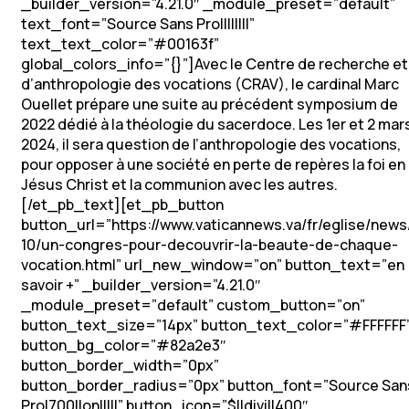
_builder_version=”4.21.0″ _module_preset=”default”
text_font=”Source Sans Pro||||||||”
text_text_color=”#00163f”
global_colors_info=”{}”]Avec le Centre de recherche et
d’anthropologie des vocations (CRAV), le cardinal Marc
Ouellet prépare une suite au précédent symposium de
2022 dédié à la théologie du sacerdoce. Les 1er et 2 mar
2024, il sera question de l’anthropologie des vocations,
pour opposer à une société en perte de repères la foi en
Jésus Christ et la communion avec les autres.
[/et_pb_text][et_pb_button
button_url=”https://www.vaticannews.va/fr/eglise/news
10/un-congres-pour-decouvrir-la-beaute-de-chaque-
vocation.html” url_new_window=”on” button_text=”en
savoir +” _builder_version=”4.21.0″
_module_preset=”default” custom_button=”on”
button_text_size=”14px” button_text_color=”#FFFFFF
button_bg_color=”#82a2e3″
button_border_width=”0px”
button_border_radius=”0px” button_font=”Source San
Pro|700||on|||||” button_icon=”$||divi||400″