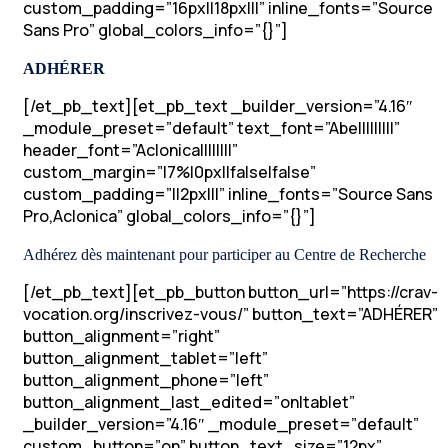
custom_padding=”16px||18px|||” inline_fonts=”Source
Sans Pro” global_colors_info=”{}”]
ADHÉRER
[/et_pb_text][et_pb_text _builder_version=”4.16″
_module_preset=”default” text_font=”Abel||||||||”
header_font=”Aclonica||||||||”
custom_margin=”|7%|0px||false|false”
custom_padding=”||2px|||” inline_fonts=”Source Sans
Pro,Aclonica” global_colors_info=”{}”]
Adhérez dès maintenant pour participer au Centre de Recherche
[/et_pb_text][et_pb_button button_url=”https://crav-
vocation.org/inscrivez-vous/” button_text=”ADHÉRER”
button_alignment=”right”
button_alignment_tablet=”left”
button_alignment_phone=”left”
button_alignment_last_edited=”on|tablet”
_builder_version=”4.16″ _module_preset=”default”
custom_button=”on” button_text_size=”12px”