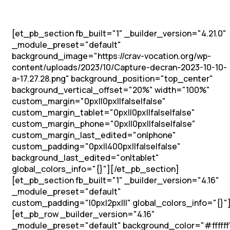
[et_pb_section fb_built="1" _builder_version="4.21.0"
_module_preset="default"
background_image="https://crav-vocation.org/wp-
content/uploads/2023/10/Capture-decran-2023-10-10-
a-17.27.28.png" background_position="top_center"
background_vertical_offset="20%" width="100%"
custom_margin="0px||0px||false|false"
custom_margin_tablet="0px||0px||false|false"
custom_margin_phone="0px||0px||false|false"
custom_margin_last_edited="on|phone"
custom_padding="0px||400px||false|false"
background_last_edited="on|tablet"
global_colors_info="{}"][/et_pb_section]
[et_pb_section fb_built="1" _builder_version="4.16"
_module_preset="default"
custom_padding="|0px|2px|||" global_colors_info="{}"
[et_pb_row _builder_version="4.16"
_module_preset="default" background_color="#ffffff