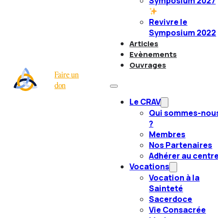
Symposium 2027
Revivre le
Symposium 2022
Articles
Evènements
Ouvrages
Faire un
don
Le CRAV
Qui sommes-nou
?
Membres
Nos Partenaires
Adhérer au centr
Vocations
Vocation à la
Sainteté
Sacerdoce
Vie Consacrée