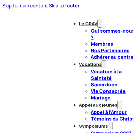
Skip to main content
Skip to footer
Le CRAV
Qui sommes-nou
?
Membres
Nos Partenaires
Adhérer au centr
Vocations
Vocation à la
Sainteté
Sacerdoce
Vie Consacrée
Mariage
Appel aux jeunes
Appel à l’Amour
Témoins du Chris
Symposiums