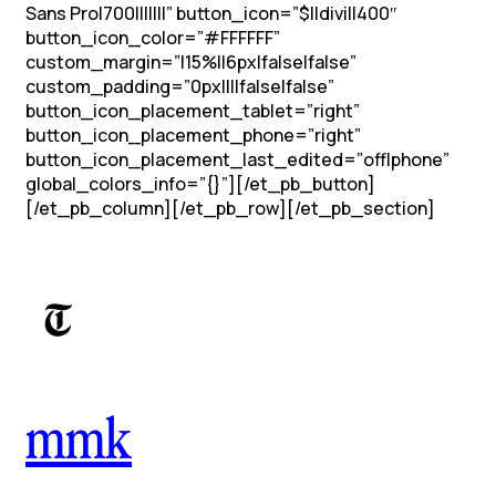
Sans Pro|700|||||||” button_icon=”$||divi||400″
button_icon_color=”#FFFFFF”
custom_margin=”|15%||6px|false|false”
custom_padding=”0px||||false|false”
button_icon_placement_tablet=”right”
button_icon_placement_phone=”right”
button_icon_placement_last_edited=”off|phone”
global_colors_info=”{}”][/et_pb_button]
[/et_pb_column][/et_pb_row][/et_pb_section]
mmk