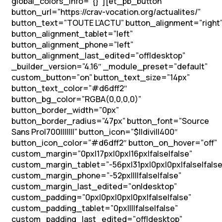
global_colors_info=”{}”][et_pb_button
button_url=”https://crav-vocation.org/actualites/”
button_text=”TOUTE L’ACTU” button_alignment=”right
button_alignment_tablet=”left”
button_alignment_phone=”left”
button_alignment_last_edited=”off|desktop”
_builder_version=”4.16″ _module_preset=”default”
custom_button=”on” button_text_size=”14px”
button_text_color=”#d6dff2″
button_bg_color=”RGBA(0,0,0,0)”
button_border_width=”0px”
button_border_radius=”47px” button_font=”Source
Sans Pro|700|||||||” button_icon=”$||divi||400″
button_icon_color=”#d6dff2″ button_on_hover=”off”
custom_margin=”0px|17px|0px|16px|false|false”
custom_margin_tablet=”-56px|31px|0px|0px|false|false
custom_margin_phone=”-52px||||false|false”
custom_margin_last_edited=”on|desktop”
custom_padding=”0px|0px|0px|0px|false|false”
custom_padding_tablet=”0px||||false|false”
custom_padding_last_edited=”off|desktop”