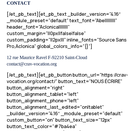
CONTACT
[/et_pb_text][et_pb_text _builder_version=”4.16″
_module_preset=”default” text_font=”Abel||||||||”
header_font=”Aclonica||||||||”
custom_margin=”||0px||false|false”
custom_padding=”||2px|||” inline_fonts=”Source Sans
Pro,Aclonica” global_colors_info=”{}”]
12 rue Maurice Ravel F-92210 Saint-Cloud
contact@crav-vocation.org
[/et_pb_text][et_pb_button button_url=”https://crav-
vocation.org/contact/” button_text=”NOUS ÉCRIRE”
button_alignment=”right”
button_alignment_tablet=”left”
button_alignment_phone=”left”
button_alignment_last_edited=”on|tablet”
_builder_version=”4.16″ _module_preset=”default”
custom_button=”on” button_text_size=”12px”
button_text_color=”#7ba4ea”