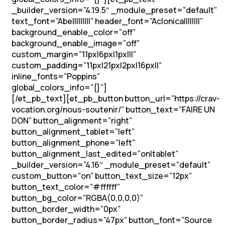
_builder_version=”4.19.5″ _module_preset=”default”
text_font=”Abel||||||||” header_font=”Aclonica||||||||”
background_enable_color=”off”
background_enable_image=”off”
custom_margin=”11px|6px|1px|||”
custom_padding=”11px|21px|2px|16px||”
inline_fonts=”Poppins”
global_colors_info=”{}”]
Soutenons les vocations !
[/et_pb_text][et_pb_button button_url=”https://crav-
vocation.org/nous-soutenir/” button_text=”FAIRE UN
DON” button_alignment=”right”
button_alignment_tablet=”left”
button_alignment_phone=”left”
button_alignment_last_edited=”on|tablet”
_builder_version=”4.16″ _module_preset=”default”
custom_button=”on” button_text_size=”12px”
button_text_color=”#ffffff”
button_bg_color=”RGBA(0,0,0,0)”
button_border_width=”0px”
button_border_radius=”47px” button_font=”Source