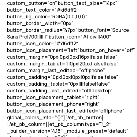
custom_button=”on” button_text_size=”14px”
button_text_color=”#d6dff2″
button_bg_color=”RGBA(0,0,0,0)”
button_border_width=”0px”
button_border_radius=”47px” button_font=”Source
Sans Pro|700|||||||” button_icon=”#||divi||400″
button_icon_color=”#d6dff2″
button_icon_placement=”left” button_on_hover=”off”
custom_margin=”0px|0px|0px|16px|false|false”
custom_margin_tablet=”||0px|20px|false|false”
custom_margin_last_edited=”off|phone”
custom_padding=”0px|0px|0px|0px|false|false”
custom_padding_tablet=”0px||||false|false”
custom_padding_last_edited=”off|desktop”
button_icon_placement_tablet=”right”
button_icon_placement_phone=”right”
button_icon_placement_last_edited=”off|phone”
global_colors_info=”{}”][/et_pb_button]
[/et_pb_column][et_pb_column type=”1_2″
_builder_version=”4.16″ _module_preset=”default”