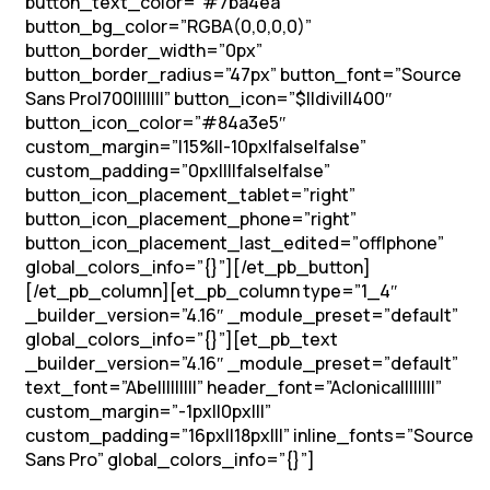
button_text_color=”#7ba4ea”
button_bg_color=”RGBA(0,0,0,0)”
button_border_width=”0px”
button_border_radius=”47px” button_font=”Source
Sans Pro|700|||||||” button_icon=”$||divi||400″
button_icon_color=”#84a3e5″
custom_margin=”|15%||-10px|false|false”
custom_padding=”0px||||false|false”
button_icon_placement_tablet=”right”
button_icon_placement_phone=”right”
button_icon_placement_last_edited=”off|phone”
global_colors_info=”{}”][/et_pb_button]
[/et_pb_column][et_pb_column type=”1_4″
_builder_version=”4.16″ _module_preset=”default”
global_colors_info=”{}”][et_pb_text
_builder_version=”4.16″ _module_preset=”default”
text_font=”Abel||||||||” header_font=”Aclonica||||||||”
custom_margin=”-1px||0px|||”
custom_padding=”16px||18px|||” inline_fonts=”Source
Sans Pro” global_colors_info=”{}”]