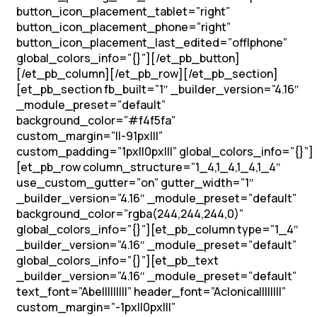
button_icon_placement_tablet=”right”
button_icon_placement_phone=”right”
button_icon_placement_last_edited=”off|phone”
global_colors_info=”{}”][/et_pb_button]
[/et_pb_column][/et_pb_row][/et_pb_section]
[et_pb_section fb_built=”1″ _builder_version=”4.16″
_module_preset=”default”
background_color=”#f4f5fa”
custom_margin=”||-91px|||”
custom_padding=”1px||0px|||” global_colors_info=”{}”]
[et_pb_row column_structure=”1_4,1_4,1_4,1_4″
use_custom_gutter=”on” gutter_width=”1″
_builder_version=”4.16″ _module_preset=”default”
background_color=”rgba(244,244,244,0)”
global_colors_info=”{}”][et_pb_column type=”1_4″
_builder_version=”4.16″ _module_preset=”default”
global_colors_info=”{}”][et_pb_text
_builder_version=”4.16″ _module_preset=”default”
text_font=”Abel||||||||” header_font=”Aclonica||||||||”
custom_margin=”-1px||0px|||”