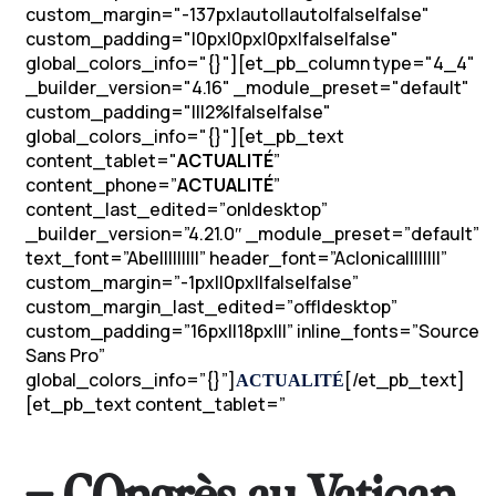
custom_margin="-137px|auto||auto|false|false"
custom_padding="|0px|0px|0px|false|false"
global_colors_info="{}"][et_pb_column type="4_4"
_builder_version="4.16" _module_preset="default"
custom_padding="|||2%|false|false"
global_colors_info="{}"][et_pb_text
content_tablet="
ACTUALITÉ
”
content_phone=”
ACTUALITÉ
”
content_last_edited=”on|desktop”
_builder_version=”4.21.0″ _module_preset=”default”
text_font=”Abel||||||||” header_font=”Aclonica||||||||”
custom_margin=”-1px||0px||false|false”
custom_margin_last_edited=”off|desktop”
custom_padding=”16px||18px|||” inline_fonts=”Source
Sans Pro”
global_colors_info=”{}”]
[/et_pb_text]
ACTUALITÉ
[et_pb_text content_tablet=”
– COngrès au Vatican