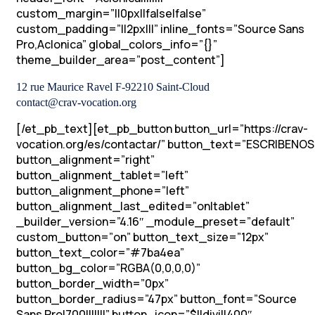
custom_margin=”||0px||false|false”
custom_padding=”||2px|||” inline_fonts=”Source Sans
Pro,Aclonica” global_colors_info=”{}”
theme_builder_area=”post_content”]
12 rue Maurice Ravel F-92210 Saint-Cloud
contact@crav-vocation.org
[/et_pb_text][et_pb_button button_url=”https://crav-
vocation.org/es/contactar/” button_text=”ESCRIBENOS
button_alignment=”right”
button_alignment_tablet=”left”
button_alignment_phone=”left”
button_alignment_last_edited=”on|tablet”
_builder_version=”4.16″ _module_preset=”default”
custom_button=”on” button_text_size=”12px”
button_text_color=”#7ba4ea”
button_bg_color=”RGBA(0,0,0,0)”
button_border_width=”0px”
button_border_radius=”47px” button_font=”Source
Sans Pro|700|||||||” button_icon=”$||divi||400″