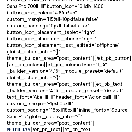
Sans Pro|700|||||||” button_icon=”$||divi||400″
button_icon_color=”#84a3e5″
custom_margin=”|15%||-10px|false|false”
custom_padding=”0px||||false|false”
button_icon_placement_tablet=”right”
button_icon_placement_phone=”right”
button_icon_placement_last_edited=”off|phone”
global_colors_info=”{}”
theme_builder_area=”post_content”][/et_pb_button]
[/et_pb_column][et_pb_column type=”1_4″
_builder_version=”4.16″ _module_preset=”default”
global_colors_info=”{}”
theme_builder_area=”post_content”][et_pb_text
_builder_version=”4.16″ _module_preset=”default”
text_font=”Abel||||||||” header_font=”Aclonica||||||||”
custom_margin=”-1px||0px|||”
custom_padding=”16px||18px|||” inline_fonts=”Source
Sans Pro” global_colors_info=”{}”
theme_builder_area=”post_content”]
[/et_pb_text][et_pb_text
NOTICIAS