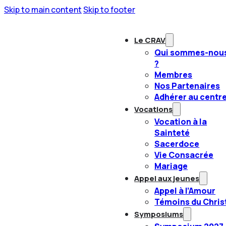
Skip to main content
Skip to footer
Le CRAV
Qui sommes-nou
?
Membres
Nos Partenaires
Adhérer au centr
Vocations
Vocation à la
Sainteté
Sacerdoce
Vie Consacrée
Mariage
Appel aux jeunes
Appel à l’Amour
Témoins du Chris
Symposiums