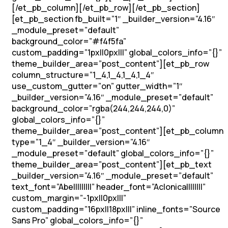
[/et_pb_column][/et_pb_row][/et_pb_section]
[et_pb_section fb_built=”1″ _builder_version=”4.16″
_module_preset=”default”
background_color=”#f4f5fa”
custom_padding=”1px||0px|||” global_colors_info=”{}”
theme_builder_area=”post_content”][et_pb_row
column_structure=”1_4,1_4,1_4,1_4″
use_custom_gutter=”on” gutter_width=”1″
_builder_version=”4.16″ _module_preset=”default”
background_color=”rgba(244,244,244,0)”
global_colors_info=”{}”
theme_builder_area=”post_content”][et_pb_column
type=”1_4″ _builder_version=”4.16″
_module_preset=”default” global_colors_info=”{}”
theme_builder_area=”post_content”][et_pb_text
_builder_version=”4.16″ _module_preset=”default”
text_font=”Abel||||||||” header_font=”Aclonica||||||||”
custom_margin=”-1px||0px|||”
custom_padding=”16px||18px|||” inline_fonts=”Source
Sans Pro” global_colors_info=”{}”