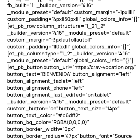
fb_built=”1″ _builder_version=”4.16″
_module_preset=”default” custom_margin=”-1px|||||”
custom_padding=”4px||50px|||” global_colors_info=”{}”
[et_pb_row column_structure=”1_2,1_2″
_builder_version=”4.16″ _module_preset=”default”
custom_margin=”-3px|auto||auto||”
custom_padding=”||0px|||” global_colors_info=”{}”]
[et_pb_column type=”1_2″ _builder_version=”4.16″
_module_preset=”default” global_colors_info=”{}”]
[et_pb_button button_url=”https://crav-vocation.org/”
button_text=”BIENVENIDA” button_alignment=”left”
button_alignment_tablet=”left”
button_alignment_phone=”left”
button_alignment_last_edited=”on|tablet”
_builder_version=”4.16″ _module_preset=”default”
custom_button=”on” button_text_size=”14px”
button_text_color=”#d6dff2″
button_bg_color=”RGBA(0,0,0,0)”
button_border_width=”0px”
button_border_radius=”47px” button_font=”Source