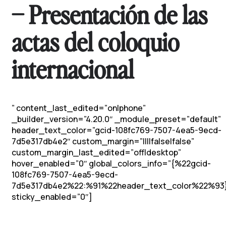
– Presentación de las
actas del coloquio
internacional
” content_last_edited=”on|phone”
_builder_version=”4.20.0″ _module_preset=”default”
header_text_color=”gcid-108fc769-7507-4ea5-9ecd-
7d5e317db4e2″ custom_margin=”||||false|false”
custom_margin_last_edited=”off|desktop”
hover_enabled=”0″ global_colors_info=”{%22gcid-
108fc769-7507-4ea5-9ecd-
7d5e317db4e2%22:%91%22header_text_color%22%93
sticky_enabled=”0″]