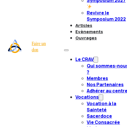
Symposium 2027
Revivre le
Symposium 2022
Articles
Evènements
Ouvrages
Faire un
don
Le CRAV
Qui sommes-nou
?
Membres
Nos Partenaires
Adhérer au centr
Vocations
Vocation à la
Sainteté
Sacerdoce
Vie Consacrée