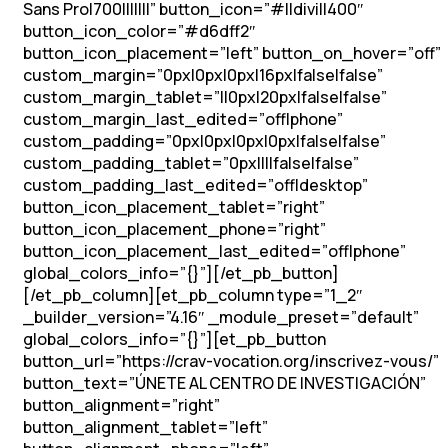
Sans Pro|700|||||||” button_icon=”#||divi||400″
button_icon_color=”#d6dff2″
button_icon_placement=”left” button_on_hover=”off”
custom_margin=”0px|0px|0px|16px|false|false”
custom_margin_tablet=”||0px|20px|false|false”
custom_margin_last_edited=”off|phone”
custom_padding=”0px|0px|0px|0px|false|false”
custom_padding_tablet=”0px||||false|false”
custom_padding_last_edited=”off|desktop”
button_icon_placement_tablet=”right”
button_icon_placement_phone=”right”
button_icon_placement_last_edited=”off|phone”
global_colors_info=”{}”][/et_pb_button]
[/et_pb_column][et_pb_column type=”1_2″
_builder_version=”4.16″ _module_preset=”default”
global_colors_info=”{}”][et_pb_button
button_url=”https://crav-vocation.org/inscrivez-vous/”
button_text=”ÚNETE AL CENTRO DE INVESTIGACIÓN”
button_alignment=”right”
button_alignment_tablet=”left”