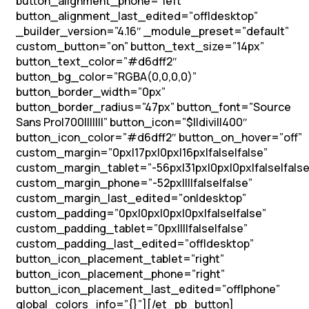
button_alignment_phone=”left”
button_alignment_last_edited=”off|desktop”
_builder_version=”4.16″ _module_preset=”default”
custom_button=”on” button_text_size=”14px”
button_text_color=”#d6dff2″
button_bg_color=”RGBA(0,0,0,0)”
button_border_width=”0px”
button_border_radius=”47px” button_font=”Source
Sans Pro|700|||||||” button_icon=”$||divi||400″
button_icon_color=”#d6dff2″ button_on_hover=”off”
custom_margin=”0px|17px|0px|16px|false|false”
custom_margin_tablet=”-56px|31px|0px|0px|false|false
custom_margin_phone=”-52px||||false|false”
custom_margin_last_edited=”on|desktop”
custom_padding=”0px|0px|0px|0px|false|false”
custom_padding_tablet=”0px||||false|false”
custom_padding_last_edited=”off|desktop”
button_icon_placement_tablet=”right”
button_icon_placement_phone=”right”
button_icon_placement_last_edited=”off|phone”
global_colors_info=”{}”][/et_pb_button]