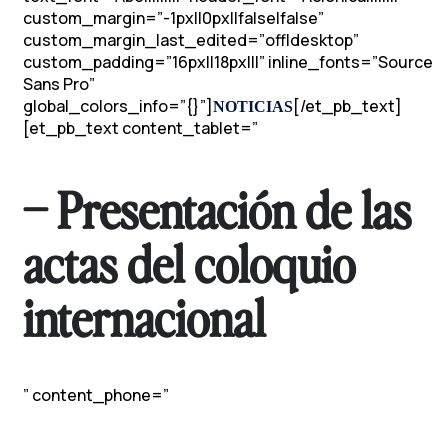
custom_margin=”-1px||0px||false|false”
custom_margin_last_edited=”off|desktop”
custom_padding=”16px||18px|||” inline_fonts=”Source
Sans Pro”
global_colors_info=”{}”]
[/et_pb_text]
NOTICIAS
[et_pb_text content_tablet=”
– Presentación de las
actas del coloquio
internacional
” content_phone=”