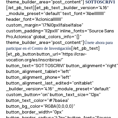
theme_builder_area=”post_content”]
SOTTOSCRIVI
[/et_pb_text][et_pb_text _builder_version=”4.16″
_module_preset=”default” text_font=”Abel||||||||”
header_font=”Aclonica||||||||”
custom_margin=”|7%|0px||false|false”
custom_padding=”||2px|||” inline_fonts=”Source Sans
Pro,Aclonica” global_colors_info=”{}”
theme_builder_area=”post_content”]
Únete ahora para
[/et_pb_text]
participar en el Centro de Investigación
[et_pb_button button_url=”https://crav-
vocation.org/es/inscribirse/”
button_text=”SOTTOSCRIVI” button_alignment=”right”
button_alignment_tablet=”left”
button_alignment_phone=”left”
button_alignment_last_edited=”on|tablet”
_builder_version=”4.16″ _module_preset=”default”
custom_button=”on” button_text_size=”12px”
button_text_color=”#7ba4ea”
button_bg_color=”RGBA(0,0,0,0)”
button_border_width=”0px”
button_border_radius=”47px” button_font=”Source