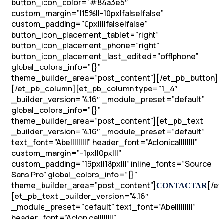
button_icon_color=”#84a3e5″
custom_margin=”|15%||-10px|false|false”
custom_padding=”0px||||false|false”
button_icon_placement_tablet=”right”
button_icon_placement_phone=”right”
button_icon_placement_last_edited=”off|phone”
global_colors_info=”{}”
theme_builder_area=”post_content”][/et_pb_button]
[/et_pb_column][et_pb_column type=”1_4″
_builder_version=”4.16″ _module_preset=”default”
global_colors_info=”{}”
theme_builder_area=”post_content”][et_pb_text
_builder_version=”4.16″ _module_preset=”default”
text_font=”Abel||||||||” header_font=”Aclonica||||||||”
custom_margin=”-1px||0px|||”
custom_padding=”16px||18px|||” inline_fonts=”Source
Sans Pro” global_colors_info=”{}”
theme_builder_area=”post_content”]
[/
CONTACTAR
[et_pb_text _builder_version=”4.16″
_module_preset=”default” text_font=”Abel||||||||”
header_font=”Aclonica||||||||”