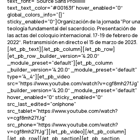
text_font=”Source Sans Pro||||||||”
text_text_color=”#00163f” hover_enabled=”0″
global_colors_info=”{}”
sticky_enabled=”0″]Organización de la jornada “Por un
teología fundamental del sacerdocio. Presentación de
las actas del coloquio internacional. 17-19 de febrero de
2022″. Retransmisión en directo el 15 de marzo de 2023.
[/et_pb_text][/et_pb_column][/et_pb_row]
[et_pb_row _builder_version=”4.20.0″
_module_preset=”default”][et_pb_column
_builder_version=”4.20.0″ _module_preset=”default”
type=”4_4″][et_pb_video
src=”https://www.youtube.com/watch?v=cgf8mh27fJg”
_builder_version=”4.20.0″ _module_preset=”default”
hover_enabled=”0″ sticky_enabled=”0″
src_last_edited=”on|phone”
src_tablet=”https://www.youtube.com/watch?
v=cgf8mh27fJg”
src_phone=”https://www.youtube.com/watch?
v=cgf8mh27fJg”][/et_pb_video][/et_pb_column]
[/et_pb_row][/et_pb_section][et_pb_section