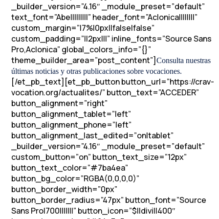
_builder_version=”4.16″ _module_preset=”default”
text_font=”Abel||||||||” header_font=”Aclonica||||||||”
custom_margin=”|7%|0px||false|false”
custom_padding=”||2px|||” inline_fonts=”Source Sans
Pro,Aclonica” global_colors_info=”{}”
theme_builder_area=”post_content”]
Consulta nuestras
últimas noticias y otras publicaciones sobre vocaciones.
[/et_pb_text][et_pb_button button_url=”https://crav-
vocation.org/actualites/” button_text=”ACCEDER”
button_alignment=”right”
button_alignment_tablet=”left”
button_alignment_phone=”left”
button_alignment_last_edited=”on|tablet”
_builder_version=”4.16″ _module_preset=”default”
custom_button=”on” button_text_size=”12px”
button_text_color=”#7ba4ea”
button_bg_color=”RGBA(0,0,0,0)”
button_border_width=”0px”
button_border_radius=”47px” button_font=”Source
Sans Pro|700|||||||” button_icon=”$||divi||400″