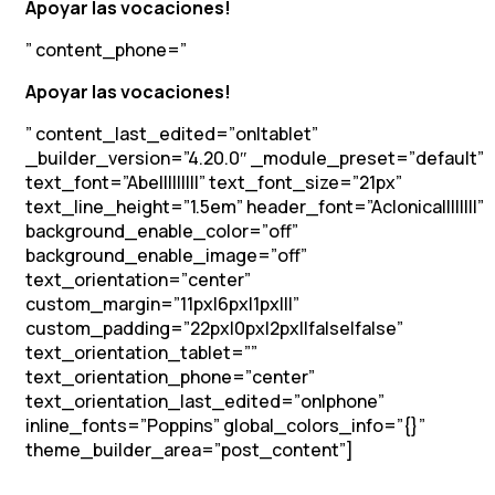
Apoyar las vocaciones!
” content_phone=”
Apoyar las vocaciones!
” content_last_edited=”on|tablet”
_builder_version=”4.20.0″ _module_preset=”default”
text_font=”Abel||||||||” text_font_size=”21px”
text_line_height=”1.5em” header_font=”Aclonica||||||||”
background_enable_color=”off”
background_enable_image=”off”
text_orientation=”center”
custom_margin=”11px|6px|1px|||”
custom_padding=”22px|0px|2px||false|false”
text_orientation_tablet=””
text_orientation_phone=”center”
text_orientation_last_edited=”on|phone”
inline_fonts=”Poppins” global_colors_info=”{}”
theme_builder_area=”post_content”]
Apoyar las vocaciones!