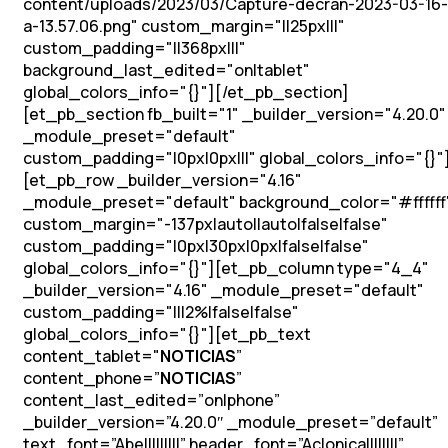
content/uploads/2023/03/Capture-decran-2023-03-16-
a-13.57.06.png" custom_margin="||25px|||"
custom_padding="||368px|||"
background_last_edited="on|tablet"
global_colors_info="{}"][/et_pb_section]
[et_pb_section fb_built="1" _builder_version="4.20.0"
_module_preset="default"
custom_padding="|0px|0px|||" global_colors_info="{}"
[et_pb_row _builder_version="4.16"
_module_preset="default" background_color="#ffffff
custom_margin="-137px|auto||auto|false|false"
custom_padding="|0px|30px|0px|false|false"
global_colors_info="{}"][et_pb_column type="4_4"
_builder_version="4.16" _module_preset="default"
custom_padding="|||2%|false|false"
global_colors_info="{}"][et_pb_text
content_tablet="
NOTICIAS
”
content_phone=”
NOTICIAS
”
content_last_edited=”on|phone”
_builder_version=”4.20.0″ _module_preset=”default”
text_font=”Abel||||||||” header_font=”Aclonica||||||||”