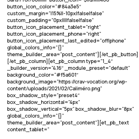
button_icon_color=”#84a3e5″
custom_margin=”|15%||-10px|false|false”
custom_padding=”0px||||false|false”
button_icon_placement_tablet=”right”
button_icon_placement_phone=”right”
button_icon_placement_last_edited=”off|phone”
global_colors_info=”{}”
theme_builder_area=”post_content”][/et_pb_button]
[/et_pb_column][et_pb_column type=”1_4″
_builder_version=”4.16″ _module_preset=”default”
background_color=”#f5a601″
background_image=”https://crav-vocation.org/wp-
content/uploads/2021/02/Caliméro.png”
box_shadow_style=”preset4″
box_shadow_horizontal=”4px”
box_shadow_vertical=”5px” box_shadow_blur=”8px”
global_colors_info=”{}”
theme_builder_area=”post_content”][et_pb_text
content_tablet=”