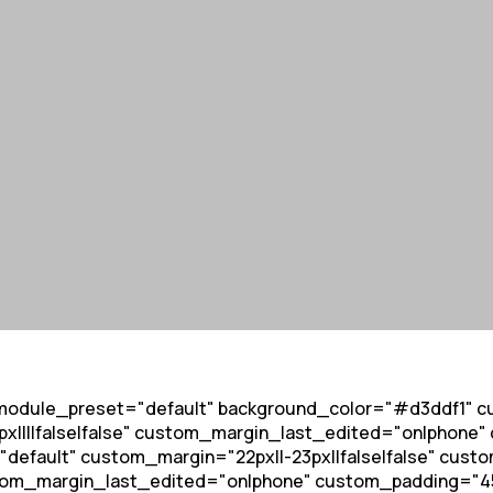
 _module_preset="default" background_color="#d3ddf1" cu
||false|false" custom_margin_last_edited="on|phone" c
efault" custom_margin="22px||-23px||false|false" custom
tom_margin_last_edited="on|phone" custom_padding="45px|