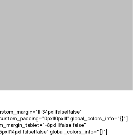
stom_margin="||-34px||false|false"
ustom_padding="0px||0px|||" global_colors_info="{}"]
_margin_tablet="-8px||||false|false"
|14px||false|false" global_colors_info="{}"]