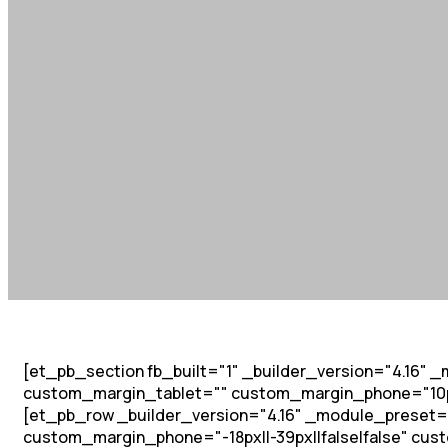
[et_pb_section fb_built="1" _builder_version="4.16"
custom_margin_tablet="" custom_margin_phone="10px||
[et_pb_row _builder_version="4.16" _module_preset="d
custom_margin_phone="-18px||-39px||false|false" cus