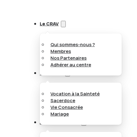
Le CRAV
Qui sommes-nous ?
Membres
Nos Partenaires
Adhérer au centre
Vocations
Vocation à la Sainteté
Sacerdoce
Vie Consacrée
Mariage
Appel aux jeunes