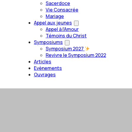
Sacerdoce
Vie Consacrée
Mariage
Appel aux jeunes
Appel à l’Amour
Témoins du Christ
Symposiums
Symposium 2027
Revivre le Symposium 2022
Articles
Evènements
Ouvrages