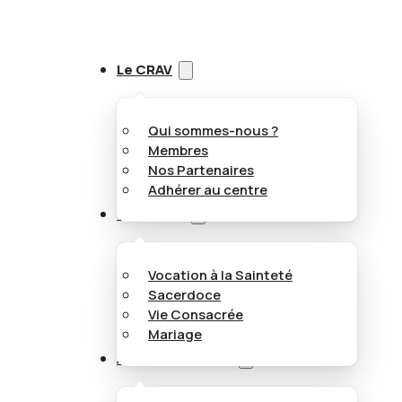
Le CRAV
Qui sommes-nous ?
Membres
Nos Partenaires
Adhérer au centre
Vocations
Vocation à la Sainteté
Sacerdoce
Vie Consacrée
Mariage
Appel aux jeunes