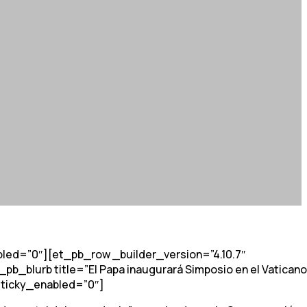
bled=”0″][et_pb_row _builder_version=”4.10.7″
_blurb title=”El Papa inaugurará Simposio en el Vaticano
 sticky_enabled=”0″]