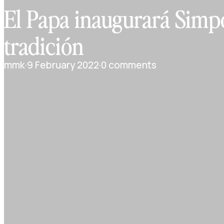
El Papa inaugurará Simpo
tradición
mmk
·
9 February 2022
·
0 comments