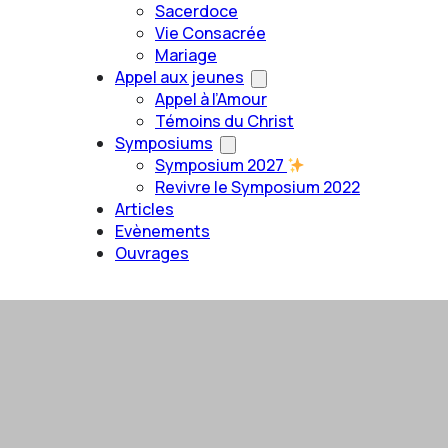
Sacerdoce
Vie Consacrée
Mariage
Appel aux jeunes
Appel à l’Amour
Témoins du Christ
Symposiums
Symposium 2027
Revivre le Symposium 2022
Articles
Evènements
Ouvrages