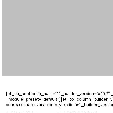
[et_pb_section fb_built=”1″ _builder_version=”4.10.7
_module_preset=”default”][et_pb_column _builder_vers
sobre: celibato, vocaciones y tradición” _builder_ver