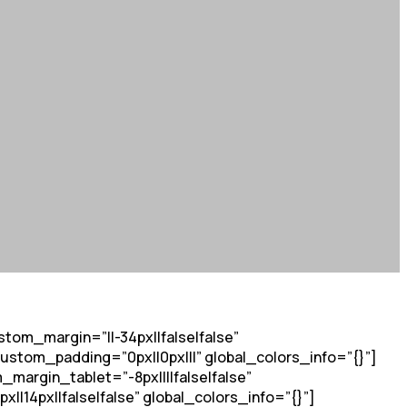
tom_margin=”||-34px||false|false”
stom_padding=”0px||0px|||” global_colors_info=”{}”]
margin_tablet=”-8px||||false|false”
14px||false|false” global_colors_info=”{}”]