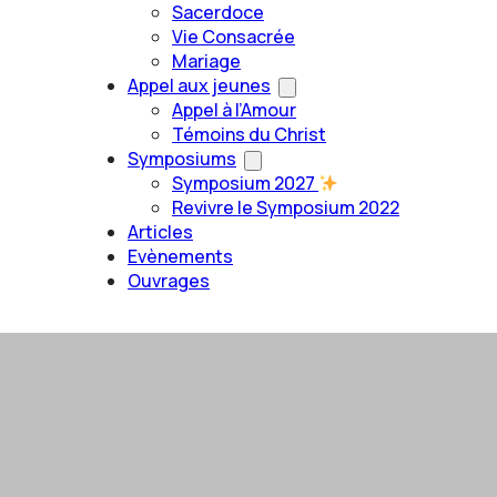
Sacerdoce
Vie Consacrée
Mariage
Appel aux jeunes
Appel à l’Amour
Témoins du Christ
Symposiums
Symposium 2027
Revivre le Symposium 2022
Articles
Evènements
Ouvrages