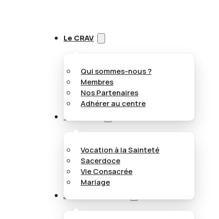
Le CRAV
Qui sommes-nous ?
Membres
Nos Partenaires
Adhérer au centre
Vocations
Vocation à la Sainteté
Sacerdoce
Vie Consacrée
Mariage
Appel aux jeunes