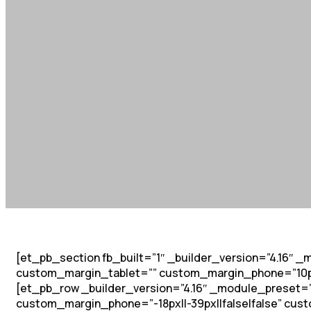
[et_pb_section fb_built=”1″ _builder_version=”4.16″ 
custom_margin_tablet=”” custom_margin_phone=”10px||
[et_pb_row _builder_version=”4.16″ _module_preset=”d
custom_margin_phone=”-18px||-39px||false|false” cust