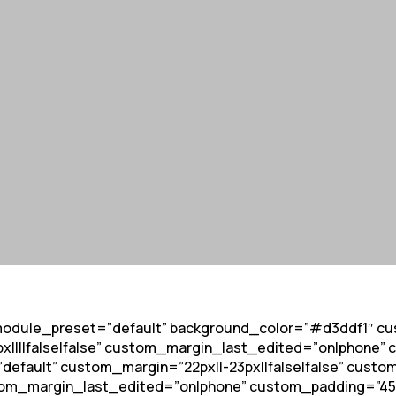
_module_preset=”default” background_color=”#d3ddf1″ cus
||false|false” custom_margin_last_edited=”on|phone” cu
efault” custom_margin=”22px||-23px||false|false” custom_
om_margin_last_edited=”on|phone” custom_padding=”45px||