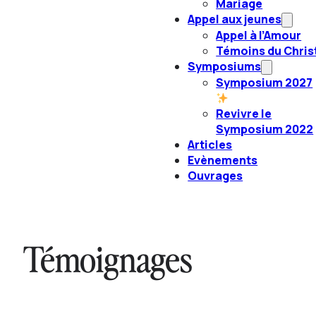
Mariage
Appel aux jeunes
Appel à l’Amour
Témoins du Chris
Symposiums
Symposium 2027
Revivre le
Symposium 2022
Articles
Evènements
Ouvrages
Les Petites Sœurs des Maternités, la vie
Témoignages
Thibault et Isaure, le mariage comme
religieuse apostolique
vocation baptismale
Regarder
Père Jean-Basile Gras, prêtre diocésain
Regarder
Regarder