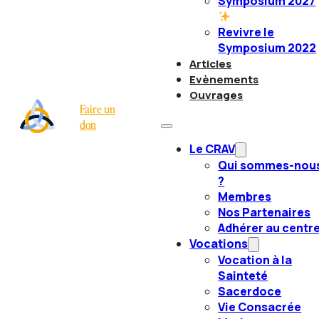
Symposium 2027
Revivre le
Symposium 2022
Articles
Evènements
Ouvrages
Faire un
don
Le CRAV
Qui sommes-nou
?
Membres
Nos Partenaires
Adhérer au centr
Vocations
Vocation à la
Sainteté
Sacerdoce
Vie Consacrée