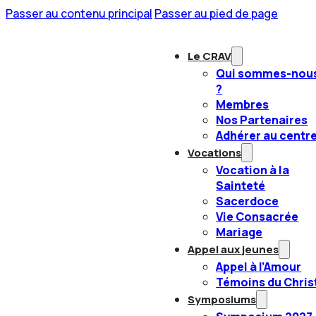
Passer au contenu principal
Passer au pied de page
Le CRAV
Qui sommes-nou
?
Membres
Nos Partenaires
Adhérer au centr
Vocations
Vocation à la
Sainteté
Sacerdoce
Vie Consacrée
Mariage
Appel aux jeunes
Appel à l’Amour
Témoins du Chris
Symposiums