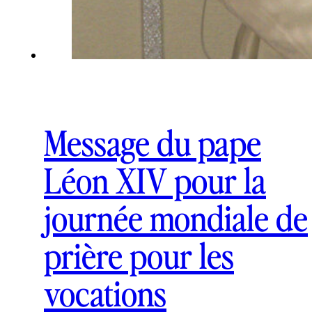
Message du pape
Léon XIV pour la
journée mondiale de
prière pour les
vocations