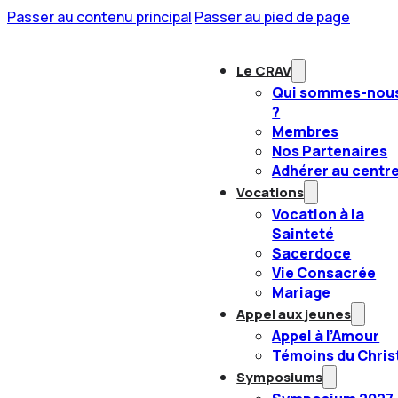
Passer au contenu principal
Passer au pied de page
Le CRAV
Qui sommes-nou
?
Membres
Nos Partenaires
Adhérer au centr
Vocations
Vocation à la
Sainteté
Sacerdoce
Vie Consacrée
Mariage
Appel aux jeunes
Appel à l’Amour
Témoins du Chris
Symposiums