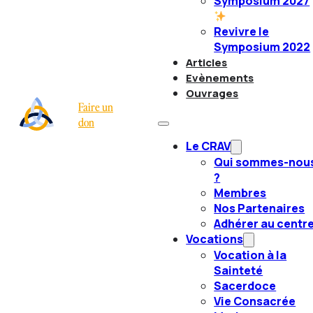
Symposium 2027
Revivre le
Symposium 2022
Articles
Evènements
Ouvrages
Faire un
don
Le CRAV
Qui sommes-nou
?
Membres
Nos Partenaires
Adhérer au centr
Vocations
Vocation à la
Sainteté
Sacerdoce
Vie Consacrée