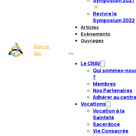
Symposium 2027
Revivre le
Symposium 2022
Articles
Evènements
Ouvrages
Faire un
don
Le CRAV
Qui sommes-nou
?
Membres
Nos Partenaires
Adhérer au centr
Vocations
Vocation à la
Sainteté
Sacerdoce
Vie Consacrée