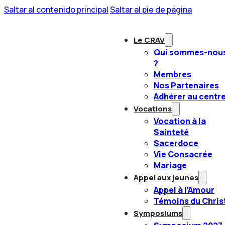
Saltar al contenido principal
Saltar al pie de página
Le CRAV
Qui sommes-nou
?
Membres
Nos Partenaires
Adhérer au centr
Vocations
Vocation à la
Sainteté
Sacerdoce
Vie Consacrée
Mariage
Appel aux jeunes
Appel à l’Amour
Témoins du Chris
Symposiums