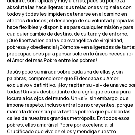
delante; son rápidas y muy alertas, pues su pobreza
absoluta las hace ligeras; sus relaciones virginales con
todos y todas les impiden detenerse en el camino en
afectos dudosos; el desapego de su voluntad propia las
hace flexibles y disponibles para cualquier misión y para
cualquier cambio de destino, de cultura y de entorno.
¡Qué libertad les da la vida evangélica de virginidad,
pobreza y obediencia! ¡Cómo se ven aligeradas de tanta
preocupaciones para pensar solo en lo único necesario:
el Amor del más Pobre entre los pobres!
Jesús posó su mirada sobre cada una de ellas y, sin
palabras, comprendieron que Él deseaba su Amor
exclusivo y definitivo. ¡Hoy repiten su «sí» de una vez po
todas! Un «sí» desbordante de alegría que es una pura
locura a los ojos del mundo. Un «sí», sin embargo, que
impone respeto, incluso entre los no creyentes, porque
marca la diferencia para tantos pobres que pueblan las
calles de nuestras grandes metrópolis. En todos esos
pobres, ellas amarán al Pobre por excelencia, al
Crucificado que vive en ellos y mendiga nuestro