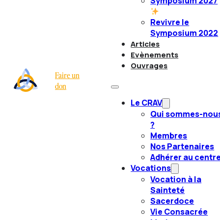
Symposium 2027
Revivre le
Symposium 2022
Articles
Evènements
Ouvrages
Faire un
don
Le CRAV
Qui sommes-nou
?
Membres
Nos Partenaires
Adhérer au centr
Vocations
Vocation à la
Sainteté
Sacerdoce
Vie Consacrée