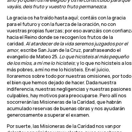
vayáis, deis fruto y vuestro fruto permanezca
.
La gracia os ha traído hasta aquí; contáis con la gracia
para el futuro y con la fuerza de la oración, no con
vuestras propias fuerzas; por eso avanzáis con confianz
hacia el Reino donde se recogen los frutos de la
caridad.
Al atardecer de la vida seremos juzgados por el
amor
, escribe San Juan de la Cruz, parafraseando el
evangelio de Mateo 25.
Lo que hicisteis al más pequeño
de los míos, a mí me lo hicisteis
; y lo que no hicisteis a los
más pobres, a mí no me lo hicisteis. En el juicio,
lloraremos sobre todo por nuestras omisiones, por todo
el bien que hemos dejado de hacer. Dada nuestra
indiferencia, nuestras negligencias y nuestras pasiones
culpables, hay motivos para preocuparse. Pero allí nos
socorrerán las Misioneras de la Caridad, que habrán
acumulado reservas de buenas obras y nos ayudarán
generosamente a superar el examen.
Por suerte, las Misioneras de la Caridad nos van por