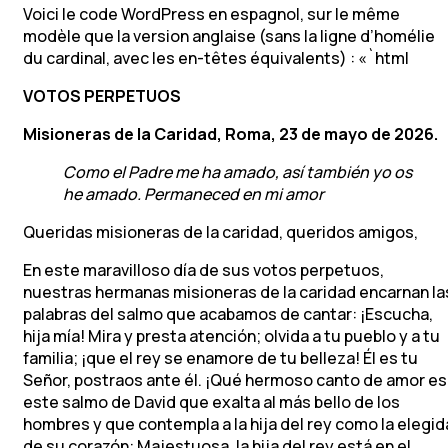
Voici le code WordPress en espagnol, sur le même
modèle que la version anglaise (sans la ligne d’homélie
du cardinal, avec les en-têtes équivalents) : «`html
VOTOS PERPETUOS
Misioneras de la Caridad, Roma, 23 de mayo de 2026.
Como el Padre me ha amado, así también yo os
he amado. Permaneced en mi amor
Queridas misioneras de la caridad, queridos amigos,
En este maravilloso día de sus votos perpetuos,
nuestras hermanas misioneras de la caridad encarnan la
palabras del salmo que acabamos de cantar: ¡Escucha,
hija mía! Mira y presta atención; olvida a tu pueblo y a tu
familia; ¡que el rey se enamore de tu belleza! Él es tu
Señor, postraos ante él. ¡Qué hermoso canto de amor es
este salmo de David que exalta al más bello de los
hombres y que contempla a la hija del rey como la elegid
de su corazón: Majestuosa, la hija del rey está en el