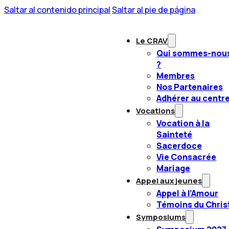
Saltar al contenido principal
Saltar al pie de página
Le CRAV
Qui sommes-nou
?
Membres
Nos Partenaires
Adhérer au centr
Vocations
Vocation à la
Sainteté
Sacerdoce
Vie Consacrée
Mariage
Appel aux jeunes
Appel à l’Amour
Témoins du Chris
Symposiums