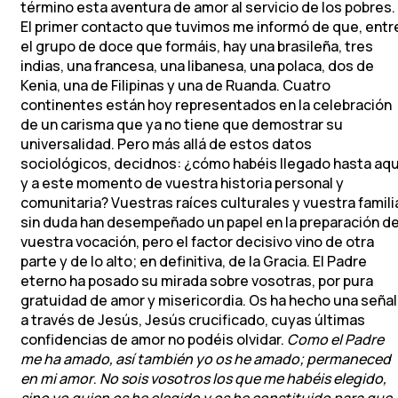
término esta aventura de amor al servicio de los pobres.
El primer contacto que tuvimos me informó de que, entr
el grupo de doce que formáis, hay una brasileña, tres
indias, una francesa, una libanesa, una polaca, dos de
Kenia, una de Filipinas y una de Ruanda. Cuatro
continentes están hoy representados en la celebración
de un carisma que ya no tiene que demostrar su
universalidad. Pero más allá de estos datos
sociológicos, decidnos: ¿cómo habéis llegado hasta aqu
y a este momento de vuestra historia personal y
comunitaria? Vuestras raíces culturales y vuestra famili
sin duda han desempeñado un papel en la preparación d
vuestra vocación, pero el factor decisivo vino de otra
parte y de lo alto; en definitiva, de la Gracia. El Padre
eterno ha posado su mirada sobre vosotras, por pura
gratuidad de amor y misericordia. Os ha hecho una señal
a través de Jesús, Jesús crucificado, cuyas últimas
confidencias de amor no podéis olvidar.
Como el Padre
me ha amado, así también yo os he amado; permaneced
en mi amor
.
No sois vosotros los que me habéis elegido,
sino yo quien os he elegido y os he constituido para que