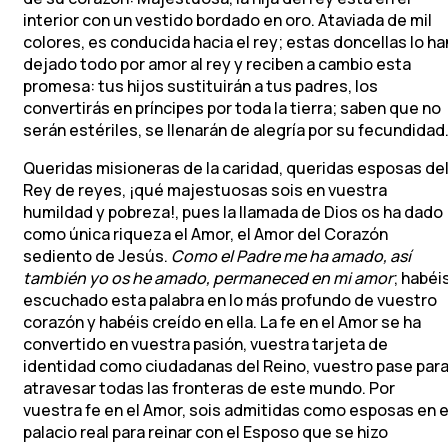
interior con un vestido bordado en oro. Ataviada de mil
colores, es conducida hacia el rey; estas doncellas lo ha
dejado todo por amor al rey y reciben a cambio esta
promesa: tus hijos sustituirán a tus padres, los
convertirás en príncipes por toda la tierra; saben que no
serán estériles, se llenarán de alegría por su fecundidad
Queridas misioneras de la caridad, queridas esposas de
Rey de reyes, ¡qué majestuosas sois en vuestra
humildad y pobreza!, pues la llamada de Dios os ha dado
como única riqueza el Amor, el Amor del Corazón
sediento de Jesús.
Como el Padre me ha amado, así
también yo os he amado, permaneced en mi amor
; habéi
escuchado esta palabra en lo más profundo de vuestro
corazón y habéis creído en ella. La fe en el Amor se ha
convertido en vuestra pasión, vuestra tarjeta de
identidad como ciudadanas del Reino, vuestro pase par
atravesar todas las fronteras de este mundo. Por
vuestra fe en el Amor, sois admitidas como esposas en e
palacio real para reinar con el Esposo que se hizo