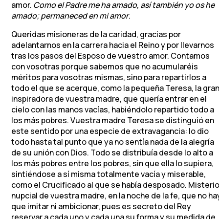
amor.
Como el Padre me ha amado, así también yo os he
amado; permaneced en mi amor
.
Queridas misioneras de la caridad, gracias por
adelantarnos en la carrera hacia el Reino y por llevarnos
tras los pasos del Esposo de vuestro amor. Contamos
con vosotras porque sabemos que no acumularéis
méritos para vosotras mismas, sino para repartirlos a
todo el que se acerque, como la pequeña Teresa, la gra
inspiradora de vuestra madre, que quería entrar en el
cielo con las manos vacías, habiéndolo repartido todo a
los más pobres. Vuestra madre Teresa se distinguió en
este sentido por una especie de extravagancia: lo dio
todo hasta tal punto que ya no sentía nada de la alegría
de su unión con Dios. Todo se distribuía desde lo alto a
los más pobres entre los pobres, sin que ella lo supiera,
sintiéndose a sí misma totalmente vacía y miserable,
como el Crucificado al que se había desposado. Misteri
nupcial de vuestra madre, en la noche de la fe, que no ha
que imitar ni ambicionar, pues es secreto del Rey
reservar a cada uno y cada una su forma y su medida de