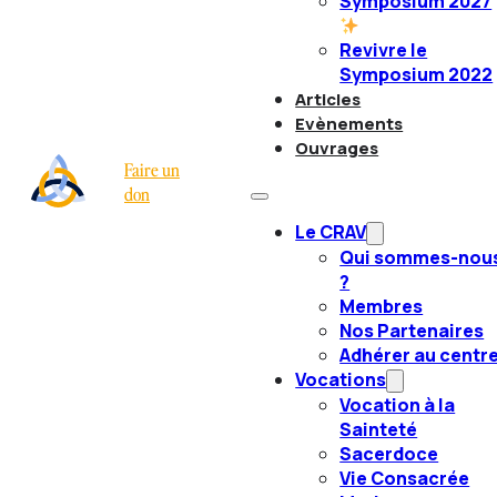
Symposium 2027
Revivre le
Symposium 2022
Articles
Evènements
Ouvrages
Faire un
don
Le CRAV
Qui sommes-nou
?
Membres
Nos Partenaires
Adhérer au centr
Vocations
Vocation à la
Sainteté
Sacerdoce
Vie Consacrée