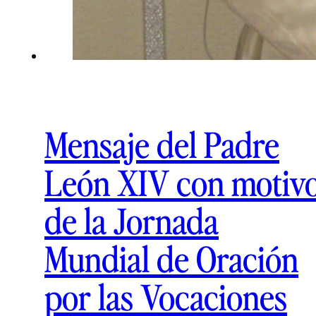
Mensaje del Padre
León XIV con motiv
de la Jornada
Mundial de Oración
por las Vocaciones