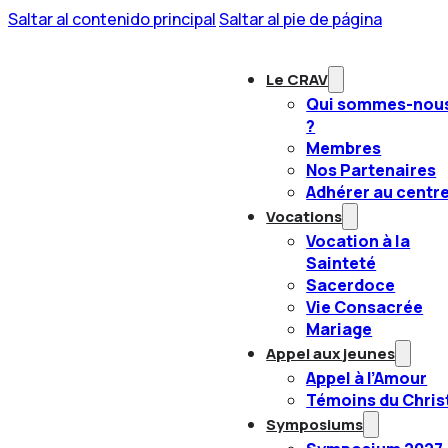
Saltar al contenido principal
Saltar al pie de página
Le CRAV
Qui sommes-nou
?
Membres
Nos Partenaires
Adhérer au centr
Vocations
Vocation à la
Sainteté
Sacerdoce
Vie Consacrée
Mariage
Appel aux jeunes
Appel à l’Amour
Témoins du Chris
Symposiums